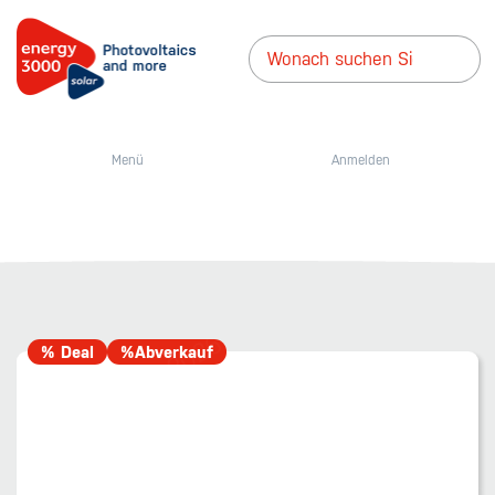
Menü
Anmelden
% Deal
%Abverkauf