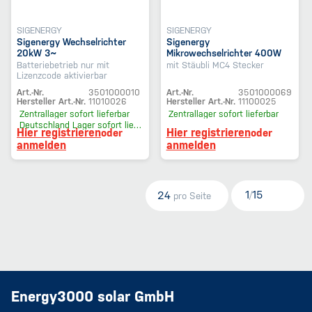
SIGENERGY
SIGENERGY
Sigenergy Wechselrichter
Sigenergy
20kW 3~
Mikrowechselrichter 400W
Batteriebetrieb nur mit
mit Stäubli MC4 Stecker
Lizenzcode aktivierbar
Art.-Nr.
3501000010
Art.-Nr.
3501000069
Hersteller Art.-Nr.
11010026
Hersteller Art.-Nr.
11100025
Zentrallager
sofort lieferbar
Zentrallager
sofort lieferbar
Deutschland Lager
sofort lieferbar
Hier registrieren
Hier registrieren
oder
oder
anmelden
anmelden
1
15
24
/
pro Seite
Energy3000 solar GmbH