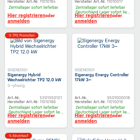
Hersteller Art.-Nr.
11010184
Hersteller Art.-Nr.
11010017
Zentrallager
sofort lieferbar
Zentrallager
sofort lieferbar
Deutschland Lager
sofort lieferbar
Hier registrieren
Hier registrieren
oder
oder
anmelden
anmelden
% TP2 Promotion
SIGENERGY
SIGENERGY
Sigenergy Hybrid
Sigenergy Energy Controller
Wechselrichter TP2 12.0 kW
17kW 3~
3~phasig
Art.-Nr.
5201350121
Art.-Nr.
3501000018
Hersteller Art.-Nr.
11010186
Hersteller Art.-Nr.
11010016
Zentrallager
sofort lieferbar
Zentrallager
sofort lieferbar
Deutschland Lager
sofort lieferbar
Deutschland Lager
sofort lieferbar
Hier registrieren
Hier registrieren
oder
oder
anmelden
anmelden
% Abverkauf