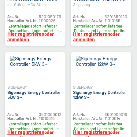
mit Stäubli MC4 Stecker
3~phasig
Art.-Nr.
5201350175
Art.-Nr.
5201350120
Hersteller Art.-Nr.
11100026
Hersteller Art.-Nr.
11010185
Zentrallager
sofort lieferbar
Zentrallager
sofort lieferbar
Deutschland Lager
sofort lieferbar
Deutschland Lager
sofort lieferbar
Hier registrieren
Hier registrieren
oder
oder
anmelden
anmelden
SIGENERGY
SIGENERGY
Sigenergy Energy Controller
Sigenergy Energy Controller
5kW 3~
12kW 3~
Art.-Nr.
3501000012
Art.-Nr.
3501000016
Hersteller Art.-Nr.
11010010
Hersteller Art.-Nr.
11010014
Zentrallager
sofort lieferbar
Zentrallager
sofort lieferbar
Deutschland Lager
sofort lieferbar
Deutschland Lager
sofort lieferbar
Hier registrieren
Hier registrieren
oder
oder