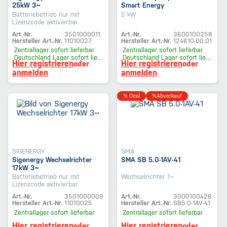
25kW 3~
Smart Energy
Batteriebetrieb nur mit
5 kW
Lizenzcode aktivierbar
Art.-Nr.
3501000011
Art.-Nr.
3600100258
Hersteller Art.-Nr.
11010027
Hersteller Art.-Nr.
124610-00.01
Zentrallager
sofort lieferbar
Zentrallager
sofort lieferbar
Deutschland Lager
sofort lieferbar
Deutschland Lager
sofort lieferbar
Hier registrieren
Hier registrieren
oder
oder
anmelden
anmelden
% Deal
%Abverkauf
SIGENERGY
SMA
Sigenergy Wechselrichter
SMA SB 5.0-1AV-41
17kW 3~
Batteriebetrieb nur mit
Wechselrichter 1~
Lizenzcode aktivierbar
Art.-Nr.
3501000009
Art.-Nr.
3000100426
Hersteller Art.-Nr.
11010025
Hersteller Art.-Nr.
SB5.0-1AV-41
Zentrallager
sofort lieferbar
Zentrallager
sofort lieferbar
Hier registrieren
Hier registrieren
oder
oder