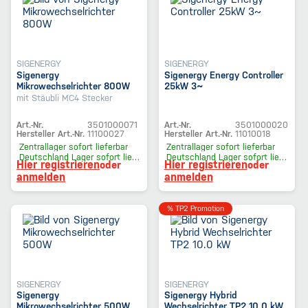
SIGENERGY
SIGENERGY
Sigenergy
Sigenergy Energy Controller
Mikrowechselrichter 800W
25kW 3~
mit Stäubli MC4 Stecker
Art.-Nr.
3501000071
Art.-Nr.
3501000020
Hersteller Art.-Nr.
11100027
Hersteller Art.-Nr.
11010018
Zentrallager
sofort lieferbar
Zentrallager
sofort lieferbar
Deutschland Lager
sofort lieferbar
Deutschland Lager
sofort lieferbar
Hier registrieren
Hier registrieren
oder
oder
anmelden
anmelden
% TP2 Promotion
SIGENERGY
SIGENERGY
Sigenergy
Sigenergy Hybrid
Mikrowechselrichter 500W
Wechselrichter TP2 10.0 kW