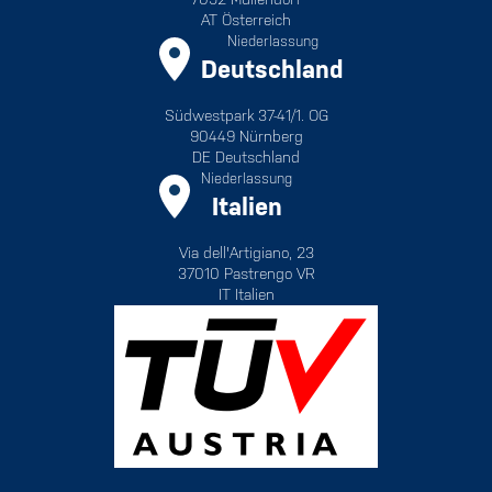
AT Österreich
Niederlassung
Deutschland
Südwestpark 37-41/1. OG
90449 Nürnberg
DE Deutschland
Niederlassung
Italien
Via dell'Artigiano, 23
37010 Pastrengo VR
IT Italien