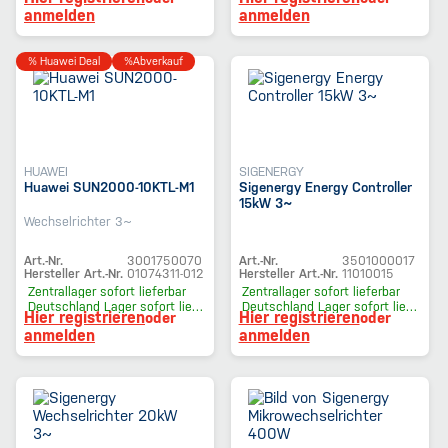
anmelden
anmelden
% Huawei Deal
%Abverkauf
HUAWEI
SIGENERGY
Huawei SUN2000-10KTL-M1
Sigenergy Energy Controller
15kW 3~
Wechselrichter 3~
Art.-Nr.
3001750070
Art.-Nr.
3501000017
Hersteller Art.-Nr.
01074311-012
Hersteller Art.-Nr.
11010015
Zentrallager
sofort lieferbar
Zentrallager
sofort lieferbar
Deutschland Lager
sofort lieferbar
Deutschland Lager
sofort lieferbar
Hier registrieren
Hier registrieren
oder
oder
anmelden
anmelden