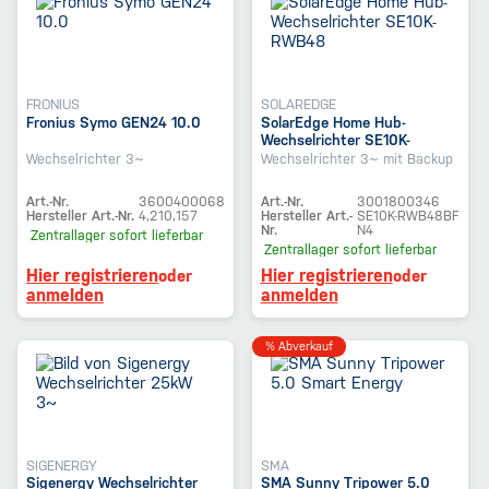
FRONIUS
SOLAREDGE
Fronius Symo GEN24 10.0
SolarEdge Home Hub-
Wechselrichter SE10K-
RWB48
Wechselrichter 3~
Wechselrichter 3~ mit Backup
Art.-Nr.
3600400068
Art.-Nr.
3001800346
Hersteller Art.-Nr.
4,210,157
Hersteller Art.-
SE10K-RWB48BF
Nr.
N4
Zentrallager
sofort lieferbar
Zentrallager
sofort lieferbar
Hier registrieren
Hier registrieren
oder
oder
anmelden
anmelden
% Abverkauf
SIGENERGY
SMA
Sigenergy Wechselrichter
SMA Sunny Tripower 5.0