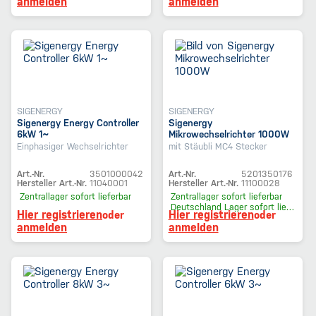
anmelden
anmelden
SIGENERGY
SIGENERGY
Sigenergy Energy Controller
Sigenergy
6kW 1~
Mikrowechselrichter 1000W
Einphasiger Wechselrichter
mit Stäubli MC4 Stecker
Art.-Nr.
3501000042
Art.-Nr.
5201350176
Hersteller Art.-Nr.
11040001
Hersteller Art.-Nr.
11100028
Zentrallager
sofort lieferbar
Zentrallager
sofort lieferbar
Deutschland Lager
sofort lieferbar
Hier registrieren
Hier registrieren
oder
oder
anmelden
anmelden