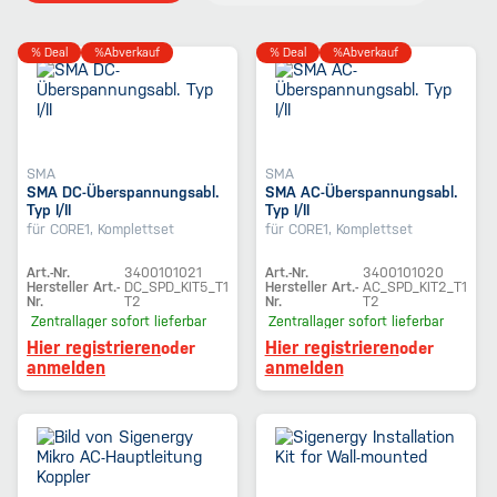
% Deal
%Abverkauf
% Deal
%Abverkauf
SMA
SMA
SMA DC-Überspannungsabl.
SMA AC-Überspannungsabl.
Typ I/II
Typ I/II
für CORE1, Komplettset
für CORE1, Komplettset
Art.-Nr.
3400101021
Art.-Nr.
3400101020
Hersteller Art.-
DC_SPD_KIT5_T1
Hersteller Art.-
AC_SPD_KIT2_T1
Nr.
T2
Nr.
T2
Zentrallager
sofort lieferbar
Zentrallager
sofort lieferbar
Hier registrieren
Hier registrieren
oder
oder
anmelden
anmelden