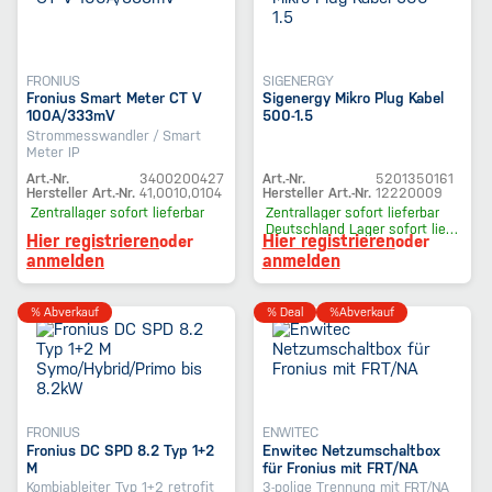
FRONIUS
SIGENERGY
Fronius Smart Meter CT V
Sigenergy Mikro Plug Kabel
100A/333mV
500-1.5
Strommesswandler / Smart
Meter IP
Art.-Nr.
3400200427
Art.-Nr.
5201350161
Hersteller Art.-Nr.
41,0010,0104
Hersteller Art.-Nr.
12220009
Zentrallager
sofort lieferbar
Zentrallager
sofort lieferbar
Deutschland Lager
sofort lieferbar
Hier registrieren
Hier registrieren
oder
oder
anmelden
anmelden
% Abverkauf
% Deal
%Abverkauf
FRONIUS
ENWITEC
Fronius DC SPD 8.2 Typ 1+2
Enwitec Netzumschaltbox
M
für Fronius mit FRT/NA
Kombiableiter Typ 1+2 retrofit
3-polige Trennung mit FRT/NA