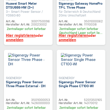
Huawei Smart Meter
Sigenergy Gateway HomePro
DTSU666-HW (3~)
TP-L Three Phase
3~ Smart Power Sensor /
für Österreich & Deutschland
YDS60-80
20ms Umschaltzeit
Art.-Nr.
3001750096
Art.-Nr.
3501000062
Hersteller Art.-Nr.
20023002
Hersteller Art.-Nr.
11110038
Zentrallager
sofort lieferbar
Zentrallager
sofort lieferbar
Deutschland Lager
sofort lieferbar
Hier registrieren
Hier registrieren
oder
oder
anmelden
anmelden
SIGENERGY
SIGENERGY
Sigenergy Power Sensor
Sigenergy Power Sensor
Three Phase External - DH
Single Phase CT100-WI
Art.-Nr.
3501000053
Art.-Nr.
5201350165
Hersteller Art.-Nr.
1426000003
Hersteller Art.-Nr.
14370012
Zentrallager
sofort lieferbar
Zentrallager
sofort lieferbar