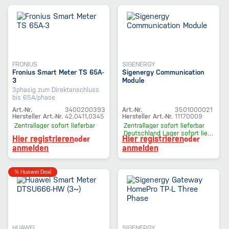
FRONIUS
SIGENERGY
Fronius Smart Meter TS 65A-
Sigenergy Communication
3
Module
3phasig zum Direktanschluss
bis 65A/phase
Art.-Nr.
3400200393
Art.-Nr.
3501000021
Hersteller Art.-Nr.
42,0411,0345
Hersteller Art.-Nr.
11170009
Zentrallager
sofort lieferbar
Zentrallager
sofort lieferbar
Deutschland Lager
sofort lieferbar
Hier registrieren
Hier registrieren
oder
oder
anmelden
anmelden
% Huawei Deal
HUAWEI
SIGENERGY