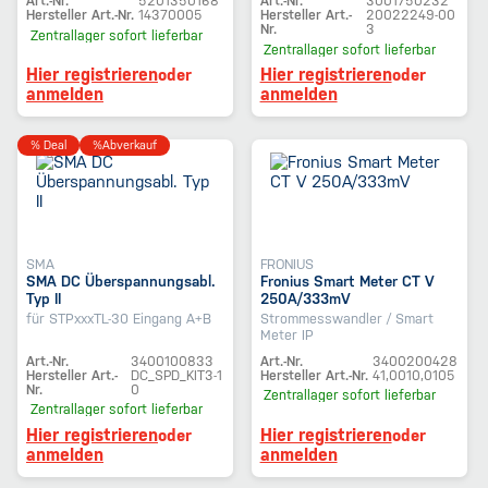
Art.-Nr.
5201350168
Art.-Nr.
3001750232
Hersteller Art.-Nr.
14370005
Hersteller Art.-
20022249-00
Nr.
3
Zentrallager
sofort lieferbar
Zentrallager
sofort lieferbar
Hier registrieren
Hier registrieren
oder
oder
anmelden
anmelden
% Deal
%Abverkauf
SMA
FRONIUS
SMA DC Überspannungsabl.
Fronius Smart Meter CT V
Typ II
250A/333mV
für STPxxxTL-30 Eingang A+B
Strommesswandler / Smart
Meter IP
Art.-Nr.
3400100833
Art.-Nr.
3400200428
Hersteller Art.-
DC_SPD_KIT3-1
Hersteller Art.-Nr.
41,0010,0105
Nr.
0
Zentrallager
sofort lieferbar
Zentrallager
sofort lieferbar
Hier registrieren
Hier registrieren
oder
oder
anmelden
anmelden