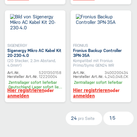
SIGENERGY
FRONIUS
Sigenergy Mikro AC Kabel Kit
Fronius Backup Controller
20-230-4.0
3PN-35A
(20 Stecker, 2.3m Abstand,
Kompatibel mit Fronius
4.0mm²)
Primo/Symo GEN24 WR
Art.-Nr.
5201350158
Art.-Nr.
3400200434
Hersteller Art.-Nr.
12220004
Hersteller Art.-Nr.
4,240,048,CK
Zentrallager
sofort lieferbar
Zentrallager
sofort lieferbar
Deutschland Lager
sofort lieferbar
Hier registrieren
Hier registrieren
oder
oder
anmelden
anmelden
1
5
24
/
pro Seite