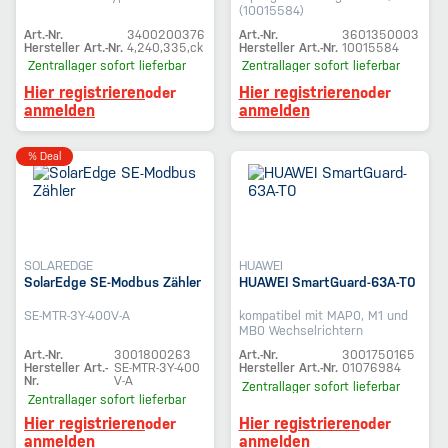
(10015584)
Art.-Nr.
3400200376
Art.-Nr.
3601350003
Hersteller Art.-Nr.
4,240,335,ck
Hersteller Art.-Nr.
10015584
Zentrallager
sofort lieferbar
Zentrallager
sofort lieferbar
Hier registrieren
Hier registrieren
oder
oder
anmelden
anmelden
% Deal
SOLAREDGE
HUAWEI
SolarEdge SE-Modbus Zähler
HUAWEI SmartGuard-63A-T0
SE-MTR-3Y-400V-A
kompatibel mit MAP0, M1 und
MB0 Wechselrichtern
Art.-Nr.
3001800263
Art.-Nr.
3001750165
Hersteller Art.-
SE-MTR-3Y-400
Hersteller Art.-Nr.
01076984
Nr.
V-A
Zentrallager
sofort lieferbar
Zentrallager
sofort lieferbar
Hier registrieren
Hier registrieren
oder
oder
anmelden
anmelden