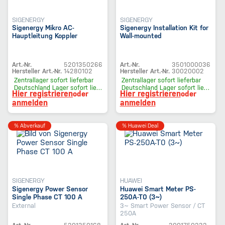
SIGENERGY
SIGENERGY
Sigenergy Mikro AC-
Sigenergy Installation Kit for
Hauptleitung Koppler
Wall-mounted
Art.-Nr.
5201350266
Art.-Nr.
3501000036
Hersteller Art.-Nr.
14280102
Hersteller Art.-Nr.
30020002
Zentrallager
sofort lieferbar
Zentrallager
sofort lieferbar
Deutschland Lager
sofort lieferbar
Deutschland Lager
sofort lieferbar
Hier registrieren
Hier registrieren
oder
oder
anmelden
anmelden
% Abverkauf
% Huawei Deal
SIGENERGY
HUAWEI
Sigenergy Power Sensor
Huawei Smart Meter PS-
Single Phase CT 100 A
250A-T0 (3~)
External
3~ Smart Power Sensor / CT
250A