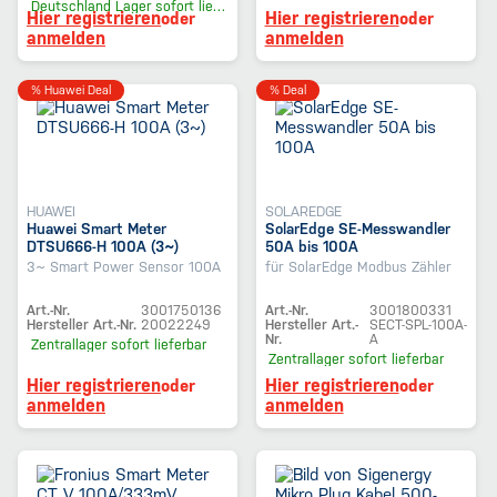
Deutschland Lager
sofort lieferbar
Hier registrieren
Hier registrieren
oder
oder
anmelden
anmelden
% Huawei Deal
% Deal
HUAWEI
SOLAREDGE
Huawei Smart Meter
SolarEdge SE-Messwandler
DTSU666-H 100A (3~)
50A bis 100A
3~ Smart Power Sensor 100A
für SolarEdge Modbus Zähler
Art.-Nr.
3001750136
Art.-Nr.
3001800331
Hersteller Art.-Nr.
20022249
Hersteller Art.-
SECT-SPL-100A-
Nr.
A
Zentrallager
sofort lieferbar
Zentrallager
sofort lieferbar
Hier registrieren
Hier registrieren
oder
oder
anmelden
anmelden