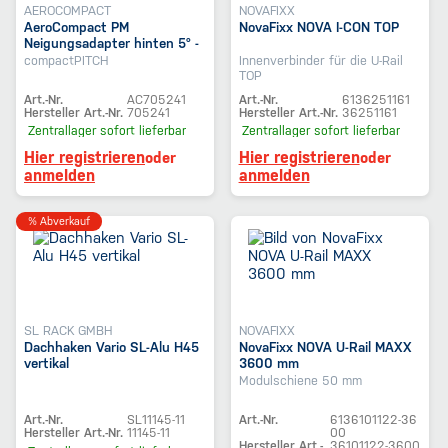
AEROCOMPACT
NOVAFIXX
AeroCompact PM
NovaFixx NOVA I-CON TOP
Neigungsadapter hinten 5° -
7°
compactPITCH
Innenverbinder für die U-Rail
TOP
Art.-Nr.
AC705241
Art.-Nr.
6136251161
Hersteller Art.-Nr.
705241
Hersteller Art.-Nr.
36251161
Zentrallager
sofort lieferbar
Zentrallager
sofort lieferbar
Hier registrieren
Hier registrieren
oder
oder
anmelden
anmelden
% Abverkauf
SL RACK GMBH
NOVAFIXX
Dachhaken Vario SL-Alu H45
NovaFixx NOVA U-Rail MAXX
vertikal
3600 mm
Modulschiene 50 mm
Art.-Nr.
SL11145-11
Art.-Nr.
6136101122-36
Hersteller Art.-Nr.
11145-11
00
Hersteller Art.-
36101122-3600