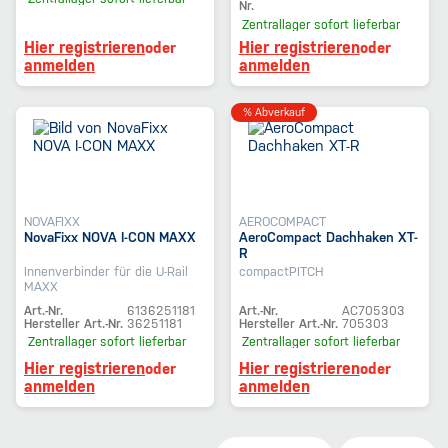
Nr.
Zentrallager
sofort lieferbar
Hier registrieren
Hier registrieren
oder
oder
anmelden
anmelden
% Abverkauf
NOVAFIXX
AEROCOMPACT
NovaFixx NOVA I-CON MAXX
AeroCompact Dachhaken XT-
R
Innenverbinder für die U-Rail
compactPITCH
MAXX
Art.-Nr.
6136251181
Art.-Nr.
AC705303
Hersteller Art.-Nr.
36251181
Hersteller Art.-Nr.
705303
Zentrallager
sofort lieferbar
Zentrallager
sofort lieferbar
Hier registrieren
Hier registrieren
oder
oder
anmelden
anmelden