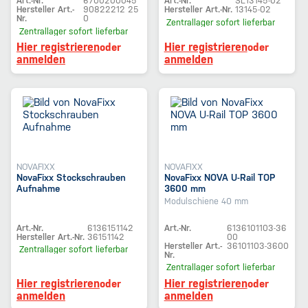
Art.-Nr.
6700200045
Art.-Nr.
SL13145-02
Hersteller Art.-
90822212 25
Hersteller Art.-Nr.
13145-02
Nr.
0
Zentrallager
sofort lieferbar
Zentrallager
sofort lieferbar
Hier registrieren
Hier registrieren
oder
oder
anmelden
anmelden
NOVAFIXX
NOVAFIXX
NovaFixx Stockschrauben
NovaFixx NOVA U-Rail TOP
Aufnahme
3600 mm
Modulschiene 40 mm
Art.-Nr.
6136151142
Art.-Nr.
6136101103-36
Hersteller Art.-Nr.
36151142
00
Hersteller Art.-
36101103-3600
Zentrallager
sofort lieferbar
Nr.
Zentrallager
sofort lieferbar
Hier registrieren
Hier registrieren
oder
oder
anmelden
anmelden