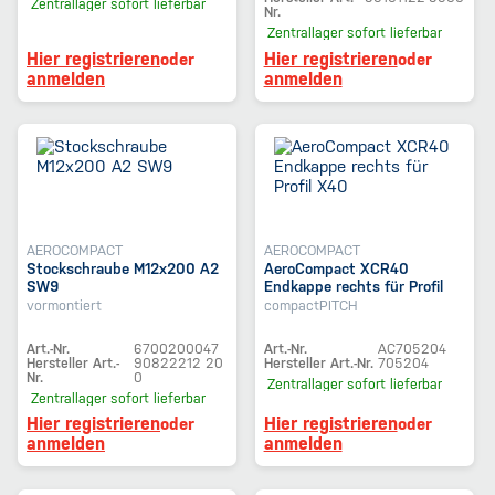
Zentrallager
sofort lieferbar
Nr.
Zentrallager
sofort lieferbar
Hier registrieren
Hier registrieren
oder
oder
anmelden
anmelden
AEROCOMPACT
AEROCOMPACT
Stockschraube M12x200 A2
AeroCompact XCR40
SW9
Endkappe rechts für Profil
X40
vormontiert
compactPITCH
Art.-Nr.
6700200047
Art.-Nr.
AC705204
Hersteller Art.-
90822212 20
Hersteller Art.-Nr.
705204
Nr.
0
Zentrallager
sofort lieferbar
Zentrallager
sofort lieferbar
Hier registrieren
Hier registrieren
oder
oder
anmelden
anmelden