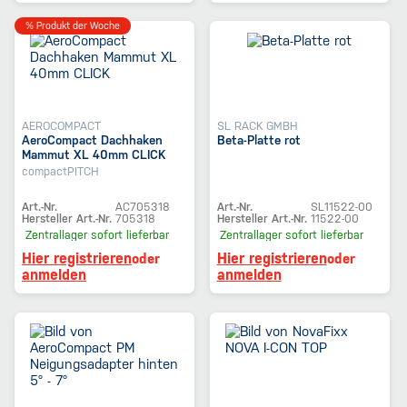
% Produkt der Woche
AEROCOMPACT
SL RACK GMBH
AeroCompact Dachhaken
Beta-Platte rot
Mammut XL 40mm CLICK
compactPITCH
Art.-Nr.
AC705318
Art.-Nr.
SL11522-00
Hersteller Art.-Nr.
705318
Hersteller Art.-Nr.
11522-00
Zentrallager
sofort lieferbar
Zentrallager
sofort lieferbar
Hier registrieren
Hier registrieren
oder
oder
anmelden
anmelden