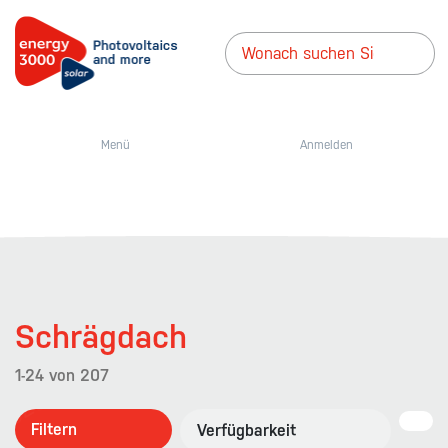
Menü
Anmelden
Schrägdach
1-24
von
207
Filtern
Verfügbarkeit