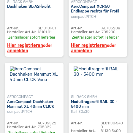
SL RACK GMBH
AEROCOMPACT
Dachhaken SL-A2-leicht
AeroCompact XCR50
Endkappe rechts für Profil
X50
compactPITCH
Art.-Nr.
SL13101-01
Art.-Nr.
AC705206
Hersteller Art.-Nr.
13101-01
Hersteller Art.-Nr.
705206
Zentrallager
sofort lieferbar
Zentrallager
sofort lieferbar
Hier registrieren
Hier registrieren
oder
oder
anmelden
anmelden
AEROCOMPACT
SL RACK GMBH
AeroCompact Dachhaken
Modultragprofil RAIL 30 -
Mammut XL 40mm CLICK
5400 mm
Vario
compactPITCH
Rail 30x30
Art.-Nr.
AC705322
Art.-Nr.
SL81130-540
Hersteller Art.-Nr.
705322
0
Hersteller Art.-
81130-5400
Zentrallager
sofort lieferbar