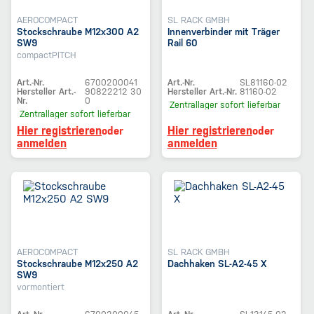
AEROCOMPACT
SL RACK GMBH
Stockschraube M12x300 A2
Innenverbinder mit Träger
SW9
Rail 60
compactPITCH
Art.-Nr.
6700200041
Art.-Nr.
SL81160-02
Hersteller Art.-
90822212 30
Hersteller Art.-Nr.
81160-02
Nr.
0
Zentrallager
sofort lieferbar
Zentrallager
sofort lieferbar
Hier registrieren
Hier registrieren
oder
oder
anmelden
anmelden
AEROCOMPACT
SL RACK GMBH
Stockschraube M12x250 A2
Dachhaken SL-A2-45 X
SW9
vormontiert