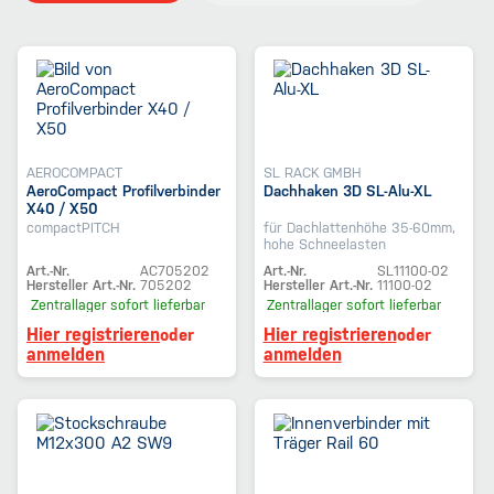
AEROCOMPACT
SL RACK GMBH
AeroCompact Profilverbinder
Dachhaken 3D SL-Alu-XL
X40 / X50
compactPITCH
für Dachlattenhöhe 35-60mm,
hohe Schneelasten
Art.-Nr.
AC705202
Art.-Nr.
SL11100-02
Hersteller Art.-Nr.
705202
Hersteller Art.-Nr.
11100-02
Zentrallager
sofort lieferbar
Zentrallager
sofort lieferbar
Hier registrieren
Hier registrieren
oder
oder
anmelden
anmelden