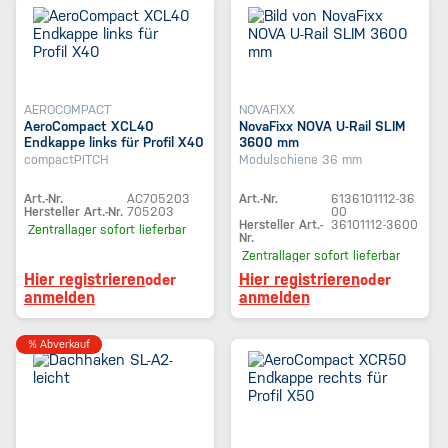
AEROCOMPACT
NOVAFIXX
AeroCompact XCL40
NovaFixx NOVA U-Rail SLIM
Endkappe links für Profil X40
3600 mm
compactPITCH
Modulschiene 36 mm
Art.-Nr.
AC705203
Art.-Nr.
6136101112-36
Hersteller Art.-Nr.
705203
00
Hersteller Art.-
36101112-3600
Zentrallager
sofort lieferbar
Nr.
Zentrallager
sofort lieferbar
Hier registrieren
Hier registrieren
oder
oder
anmelden
anmelden
% Abverkauf