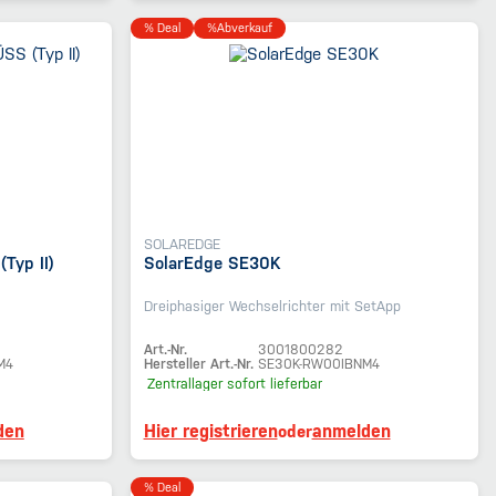
% Deal
%Abverkauf
SOLAREDGE
Typ II)
SolarEdge SE30K
Dreiphasiger Wechselrichter mit SetApp
Art.-Nr.
3001800282
M4
Hersteller Art.-Nr.
SE30K-RW00IBNM4
Zentrallager
sofort lieferbar
den
Hier registrieren
anmelden
oder
% Deal