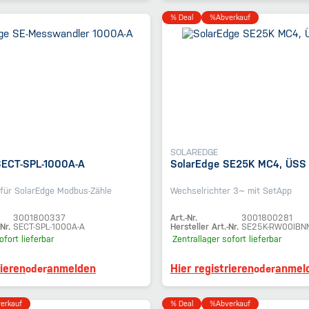
% Deal
%Abverkauf
SOLAREDGE
SECT-SPL-1000A-A
SolarEdge SE25K MC4, ÜSS (
für SolarEdge Modbus-Zähle
Wechselrichter 3~ mit SetApp
3001800337
Art.-Nr.
3001800281
Nr.
SECT-SPL-1000A-A
Hersteller Art.-Nr.
SE25K-RW00IBN
ofort lieferbar
Zentrallager
sofort lieferbar
rieren
anmelden
Hier registrieren
anmel
oder
oder
erkauf
% Deal
%Abverkauf