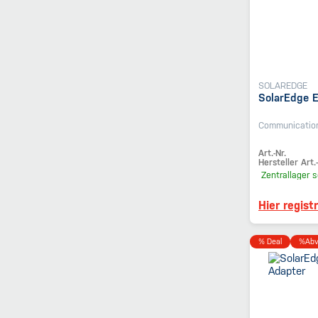
SOLAREDGE
SolarEdge 
Communicatio
Art.-Nr.
Hersteller Art.-
Zentrallager
s
Hier regist
% Deal
%Abv