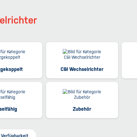
lrichter
gekoppelt
C&I Wechselrichter
selfähig
Zubehör
Verfügbarkeit
h