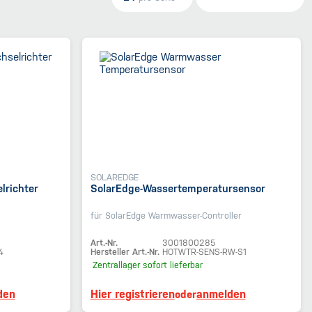
SOLAREDGE
lrichter
SolarEdge-Wassertemperatursensor
für SolarEdge Warmwasser-Controller
Art.-Nr.
3001800285
4
Hersteller Art.-Nr.
HOTWTR-SENS-RW-S1
Zentrallager
sofort lieferbar
den
Hier registrieren
anmelden
oder