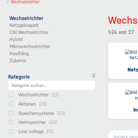
Wechselrichter
Wechse
Wechselrichter
Netzgekoppelt
1-24
von
27
C&I Wechselrichter
Hybrid
Mikrowechselrichter
Inselfähig
Zubehör
Netz
Kategorie
Wechselrichter
Aktionen
In
Speichersysteme
Heimspeicher
Low voltage
Sortiere nac