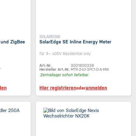
SOLAREDGE
 und ZigBee
SolarEdge SE Inline Energy Meter
für 3~ 400V Residential only
Art.-Nr.
3001800338
T
Hersteller Art.-Nr.
MTR-240-3PC1-D-A-MW
Zentrallager
sofort lieferbar
den
Hier registrieren
anmelden
oder