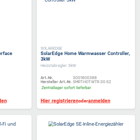
SOLAREDGE
erface
SolarEdge Home Warmwasser Controller,
3kW
Heizstabregler 3kW
Art.-Nr.
3001800388
Hersteller Art.-Nr.
SMRT-HOT-WTR-30-S2
Zentrallager
sofort lieferbar
den
Hier registrieren
anmelden
oder