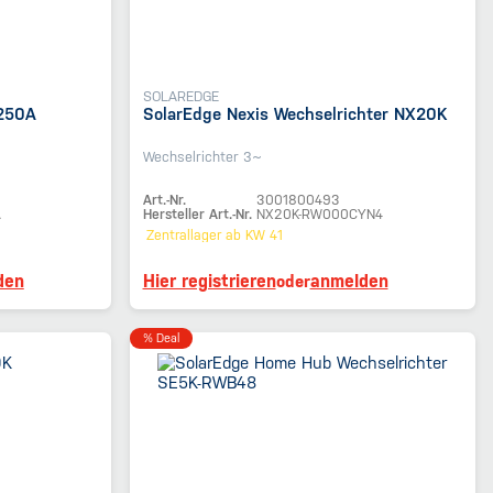
SOLAREDGE
 250A
SolarEdge Nexis Wechselrichter NX20K
Wechselrichter 3~
Art.-Nr.
3001800493
A
Hersteller Art.-Nr.
NX20K-RW000CYN4
Zentrallager
ab KW 41
den
Hier registrieren
anmelden
oder
% Deal