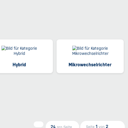
Hybrid
Mikrowechselrichter
1
2
24
Seite
von
pro Seite