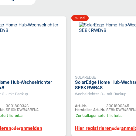
% Deal
SOLAREDGE
Home Hub-Wechselrichter
SolarEdge Home Hub-Wechse
48
SE8K-RWB48
r 3~ mit Backup
Wechelrichter 3~ mit Backup
3001800346
Art.-Nr.
3001800345
Nr.
SE10K-RWB48BFN4
Hersteller Art.-Nr.
SE8K-RWB48BFN
ofort lieferbar
Zentrallager
sofort lieferbar
rieren
anmelden
Hier registrieren
anmel
oder
oder