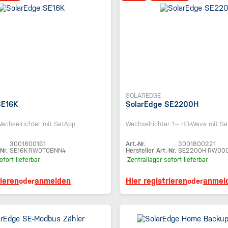
SOLAREDGE
SE16K
SolarEdge SE2200H
Wechselrichter mit SetApp
Wechselrichter 1~ HD-Wave mit S
3001800161
Art.-Nr.
3001800221
Nr.
SE16K-RW0T0BNN4
Hersteller Art.-Nr.
SE2200H-RW00
ofort lieferbar
Zentrallager
sofort lieferbar
rieren
anmelden
Hier registrieren
anmel
oder
oder