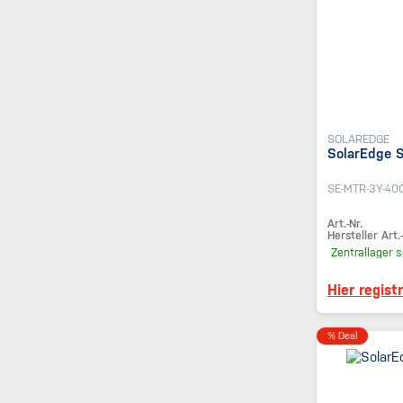
SOLAREDGE
SolarEdge 
SE-MTR-3Y-40
Art.-Nr.
Hersteller Art.-
Zentrallager
s
Hier regist
% Deal