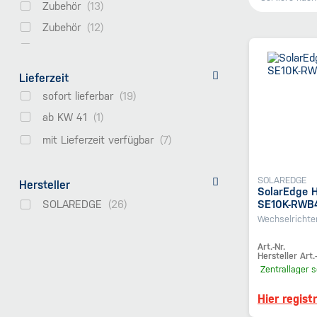
Zubehör
Zubehör
Netzgekoppelt
Leistungsoptimierer
Lieferzeit
High voltage
sofort lieferbar
E-Mobilität
ab KW 41
Hybrid
mit Lieferzeit verfügbar
% Abverkauf
Gewerbespeicher Zubehör
SOLAREDGE
Hersteller
SolarEdge 
Zubehör
SOLAREDGE
SE10K-RWB
Wechselrichte
Art.-Nr.
Hersteller Art.-
Zentrallager
s
Hier regist