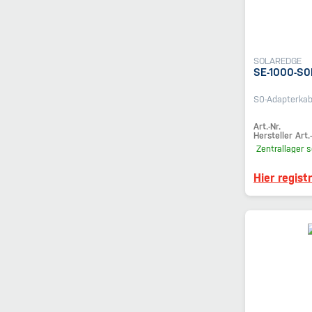
SOLAREDGE
SE-1000-S0
S0-Adapterkab
Art.-Nr.
Hersteller Art.-
Zentrallager
s
Hier regist