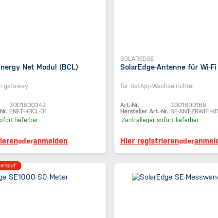
SOLAREDGE
Energy Net Modul (BCL)
SolarEdge-Antenne für Wi-Fi
n gateway
für SetApp-Wechselrichter
3001800342
Art.-Nr.
3001800188
Nr.
ENET-HBCL-01
Hersteller Art.-Nr.
SE-ANT-ZBWIFI-KI
ofort lieferbar
Zentrallager
sofort lieferbar
rieren
anmelden
Hier registrieren
anmel
oder
oder
erkauf