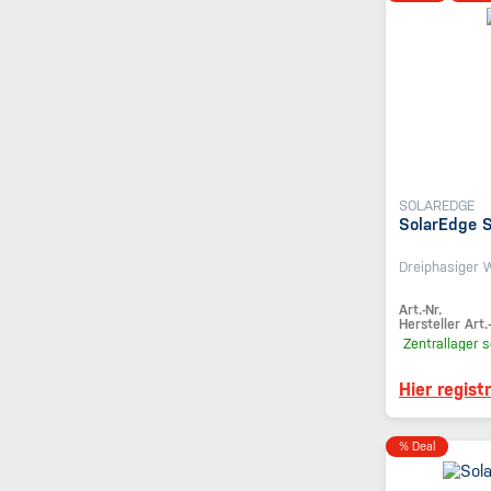
SOLAREDGE
SolarEdge 
Dreiphasiger 
Art.-Nr.
Hersteller Art.-
Zentrallager
s
Hier regist
% Deal