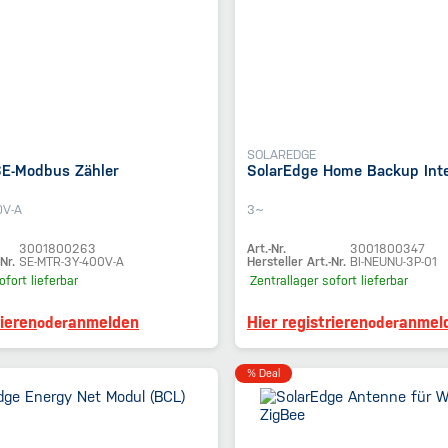
SOLAREDGE
SE-Modbus Zähler
SolarEdge Home Backup Int
0V-A
3~
3001800263
Art.-Nr.
3001800347
Nr.
SE-MTR-3Y-400V-A
Hersteller Art.-Nr.
BI-NEUNU-3P-01
ofort lieferbar
Zentrallager
sofort lieferbar
rieren
anmelden
Hier registrieren
anmel
oder
oder
% Deal