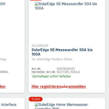
SOLAREDGE
SolarEdge SE-Messwandler 50A bis
100A
etApp
für SolarEdge Modbus Zähler
Art.-Nr.
3001800331
0BNN4
Hersteller Art.-Nr.
SECT-SPL-100A-A
Zentrallager
sofort lieferbar
den
Hier registrieren
anmelden
oder
% Deal