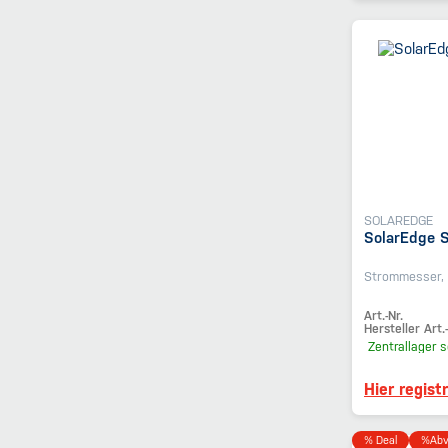
SOLAREDGE
SolarEdge 
Strommesser, 
Art.-Nr.
Hersteller Art.-
Zentrallager
s
Hier regist
% Deal
%Abv