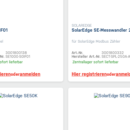
SOLAREDGE
IF01
SolarEdge SE-Messwandler
el
für SolarEdge Modbus Zähler
3001800138
Art.-Nr.
3001800332
Nr.
SE1000-S0IF01
Hersteller Art.-Nr.
SECT-SPL-250A-
ofort lieferbar
Zentrallager
sofort lieferbar
rieren
anmelden
Hier registrieren
anmel
oder
oder