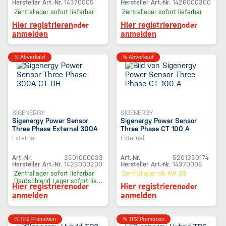
Hersteller Art.-Nr.
14370005
Hersteller Art.-Nr.
1426000300
Zentrallager
sofort lieferbar
Zentrallager
sofort lieferbar
Hier registrieren
Hier registrieren
oder
oder
anmelden
anmelden
% Abverkauf
% Abverkauf
SIGENERGY
SIGENERGY
Sigenergy Power Sensor
Sigenergy Power Sensor
Three Phase External 300A
Three Phase CT 100 A
CT DH
External
External
Art.-Nr.
3501000033
Art.-Nr.
5201350174
Hersteller Art.-Nr.
1426000200
Hersteller Art.-Nr.
14370006
Zentrallager
sofort lieferbar
Zentrallager
ab KW 33
Deutschland Lager
sofort lieferbar
Hier registrieren
Hier registrieren
oder
oder
anmelden
anmelden
% TP2 Promotion
% TP2 Promotion