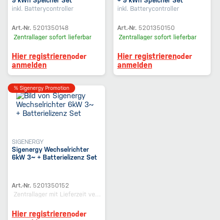
inkl. Batterycontroller
inkl. Batterycontroller
Art.-Nr.
5201350148
Art.-Nr.
5201350150
Zentrallager
sofort lieferbar
Zentrallager
sofort lieferbar
Hier registrieren
Hier registrieren
oder
oder
anmelden
anmelden
% Sigenergy Promotion
SIGENERGY
Sigenergy Wechselrichter
6kW 3~ + Batterielizenz Set
Art.-Nr.
5201350152
Zentrallager
mit Lieferzeit verfügbar
Hier registrieren
oder