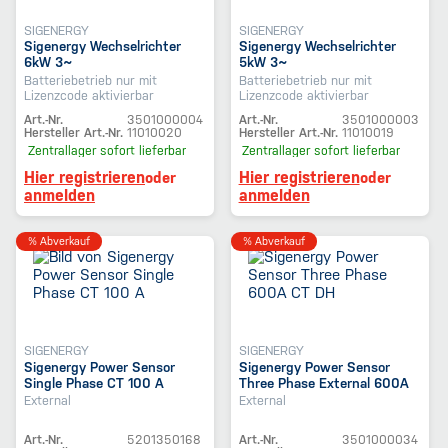
SIGENERGY
SIGENERGY
Sigenergy Wechselrichter
Sigenergy Wechselrichter
6kW 3~
5kW 3~
Batteriebetrieb nur mit
Batteriebetrieb nur mit
Lizenzcode aktivierbar
Lizenzcode aktivierbar
Art.-Nr.
3501000004
Art.-Nr.
3501000003
Hersteller Art.-Nr.
11010020
Hersteller Art.-Nr.
11010019
Zentrallager
sofort lieferbar
Zentrallager
sofort lieferbar
Hier registrieren
Hier registrieren
oder
oder
anmelden
anmelden
% Abverkauf
% Abverkauf
SIGENERGY
SIGENERGY
Sigenergy Power Sensor
Sigenergy Power Sensor
Single Phase CT 100 A
Three Phase External 600A
CT DH
External
External
Art.-Nr.
5201350168
Art.-Nr.
3501000034