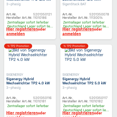
3~phasig
SigenStack BAT
Art.-Nr.
5201350121
Art.-Nr.
5201350078
Hersteller Art.-Nr.
11010186
Hersteller Art.-Nr.
11130014
Zentrallager
sofort lieferbar
Zentrallager
sofort lieferbar
Deutschland Lager
sofort lieferbar
Deutschland Lager
sofort lieferbar
Hier registrieren
Hier registrieren
oder
oder
anmelden
anmelden
% TP2 Promotion
% TP2 Promotion
SIGENERGY
SIGENERGY
Sigenergy Hybrid
Sigenergy Hybrid
Wechselrichter TP2 4.0 kW
Wechselrichter TP2 5.0 kW
3~phasig
3~phasig
Art.-Nr.
5201350116
Art.-Nr.
5201350117
Hersteller Art.-Nr.
11010181
Hersteller Art.-Nr.
11010182
Zentrallager
sofort lieferbar
Zentrallager
sofort lieferbar
Deutschland Lager
sofort lieferbar
Hier registrieren
Hier registrieren
oder
oder