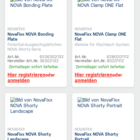
NOVAFIXX
NOVAFIXX
NovaFixx NOVA Bonding
NovaFixx NOVA Clamp ONE
Plate
Flat
Potential-Ausgleichsplättchen
Klemme für Flachdach System
NOVA Shorty-Serie
Art.-Nr.
6536302132
Art.-Nr.
6280201112
Hersteller Art.-Nr.
36302132
Hersteller Art.-Nr.
80201112
Zentrallager
sofort lieferbar
Zentrallager
sofort lieferbar
Hier registrieren
Hier registrieren
oder
oder
anmelden
anmelden
NOVAFIXX
NOVAFIXX
NovaFixx NOVA Shorty
NovaFixx NOVA Shorty
Landscape
Portrait