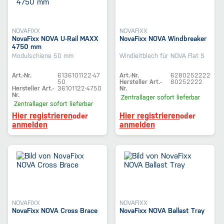
NOVAFIXX
NOVAFIXX
NovaFixx NOVA U-Rail MAXX
NovaFixx NOVA Windbreaker
4750 mm
Modulschiene 50 mm
Windleitblech für NOVA Flat S
Art.-Nr.
6136101122-47
Art.-Nr.
6280252222
50
Hersteller Art.-
80252222
Hersteller Art.-
36101122-4750
Nr.
Nr.
Zentrallager
sofort lieferbar
Zentrallager
sofort lieferbar
Hier registrieren
Hier registrieren
oder
oder
anmelden
anmelden
NOVAFIXX
NOVAFIXX
NovaFixx NOVA Cross Brace
NovaFixx NOVA Ballast Tray