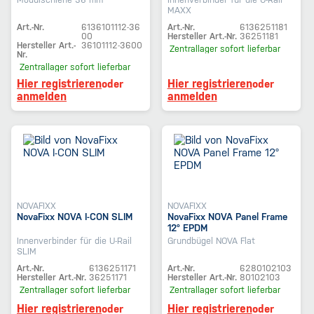
MAXX
Art.-Nr.
6136101112-36
Art.-Nr.
6136251181
00
Hersteller Art.-Nr.
36251181
Hersteller Art.-
36101112-3600
Zentrallager
sofort lieferbar
Nr.
Zentrallager
sofort lieferbar
Hier registrieren
Hier registrieren
oder
oder
anmelden
anmelden
NOVAFIXX
NOVAFIXX
NovaFixx NOVA I-CON SLIM
NovaFixx NOVA Panel Frame
12° EPDM
Innenverbinder für die U-Rail
Grundbügel NOVA Flat
SLIM
Art.-Nr.
6136251171
Art.-Nr.
6280102103
Hersteller Art.-Nr.
36251171
Hersteller Art.-Nr.
80102103
Zentrallager
sofort lieferbar
Zentrallager
sofort lieferbar
Hier registrieren
Hier registrieren
oder
oder