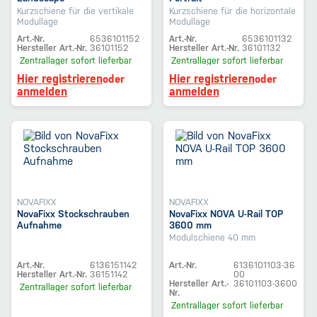
Kurzschiene für die vertikale
Kurzschiene für die horizontale
Modullage
Modullage
Art.-Nr.
6536101152
Art.-Nr.
6536101132
Hersteller Art.-Nr.
36101152
Hersteller Art.-Nr.
36101132
Zentrallager
sofort lieferbar
Zentrallager
sofort lieferbar
Hier registrieren
Hier registrieren
oder
oder
anmelden
anmelden
NOVAFIXX
NOVAFIXX
NovaFixx Stockschrauben
NovaFixx NOVA U-Rail TOP
Aufnahme
3600 mm
Modulschiene 40 mm
Art.-Nr.
6136151142
Art.-Nr.
6136101103-36
Hersteller Art.-Nr.
36151142
00
Hersteller Art.-
36101103-3600
Zentrallager
sofort lieferbar
Nr.
Zentrallager
sofort lieferbar