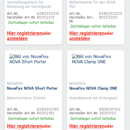
Versteifungsblech für
Ballastwanne für das NOVA
Klemmung am Viertelpunkt
Flat
Art.-Nr.
6280252213
Art.-Nr.
6280252323
Hersteller Art.-Nr.
80252213
Hersteller Art.-
80252323
Nr.
Zentrallager
sofort lieferbar
Zentrallager
sofort lieferbar
Hier registrieren
Hier registrieren
oder
oder
anmelden
anmelden
NOVAFIXX
NOVAFIXX
NovaFixx NOVA Short Porter
NovaFixx NOVA Clamp ONE
Ballastschiene 200mm
Modulklemme mit Erdungspin
Art.-Nr.
6280252192
Art.-Nr.
6836201122
Hersteller Art.-Nr.
80252192
Hersteller Art.-Nr.
36201122
Zentrallager
sofort lieferbar
Zentrallager
sofort lieferbar
Hier registrieren
Hier registrieren
oder
oder