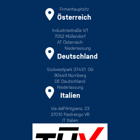
Firmenhauptsitz
Österreich
Industriestraße V/1
7052 Müllendorf
AT Österreich
Niederlassung
Deutschland
Südwestpark 37-41/1. OG
90449 Nürnberg
DE Deutschland
Niederlassung
Italien
Via dell'Artigiano, 23
37010 Pastrengo VR
IT Italien