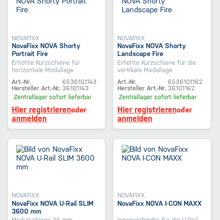
NOVAFIXX
NOVAFIXX
NovaFixx NOVA Shorty
NovaFixx NOVA Shorty
Portrait Fire
Landscape Fire
Erhöhte Kurzschiene für
Erhöhte Kurzschiene für die
horizontale Modullage
vertikale Modullage
Art.-Nr.
6536101143
Art.-Nr.
6536101162
Hersteller Art.-Nr.
36101143
Hersteller Art.-Nr.
36101162
Zentrallager
sofort lieferbar
Zentrallager
sofort lieferbar
Hier registrieren
Hier registrieren
oder
oder
anmelden
anmelden
NOVAFIXX
NOVAFIXX
NovaFixx NOVA U-Rail SLIM
NovaFixx NOVA I-CON MAXX
3600 mm
Modulschiene 36 mm
Innenverbinder für die U-Rail