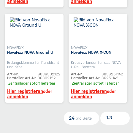
anmelden
anmelden
NOVAFIXX
NOVAFIXX
NovaFixx NOVA Ground U
NovaFixx NOVA X-CON
Erdungsklemme für Runddraht
Kreuzverbinder für das NOVA
und Kabel
U-Rail System
Art.-Nr.
6836302122
Art.-Nr.
6836251142
Hersteller Art.-Nr.
36302122
Hersteller Art.-Nr.
36251142
Zentrallager
sofort lieferbar
Zentrallager
sofort lieferbar
Hier registrieren
Hier registrieren
oder
oder
anmelden
anmelden
1
3
24
/
pro Seite