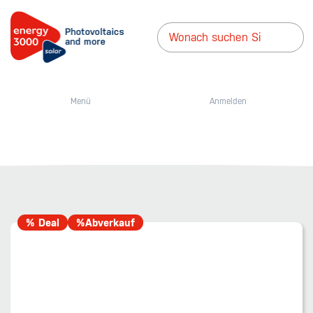
Menü
Anmelden
% Deal
%Abverkauf