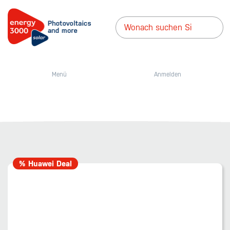
Menü
Anmelden
% Huawei Deal