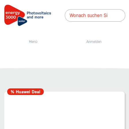
Menü
Anmelden
% Huawei Deal