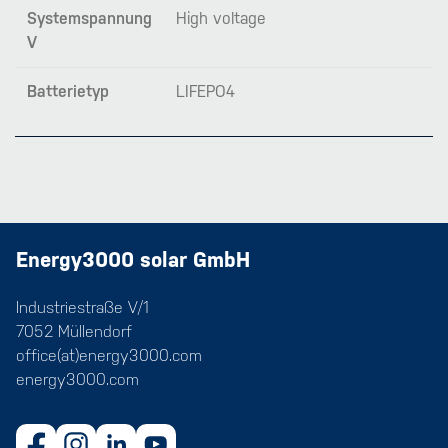
Systemspannung
High voltage
V
Batterietyp
LIFEPO4
Energy3000 solar GmbH
Industriestraße V/1
7052 Müllendorf
office(at)energy3000.com
energy3000.com