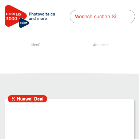
Menü
Anmelden
% Huawei Deal