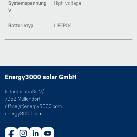
Systemspannung
High voltage
V
Batterietyp
LIFEPO4
Energy3000 solar GmbH
Industriestraße V/1
7052 Müllendorf
office(at)energy3000.com
energy3000.com