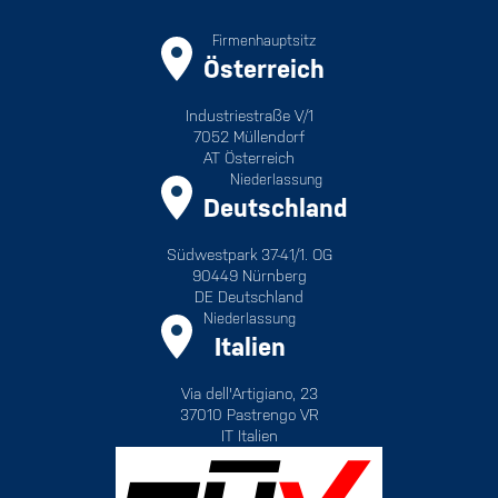
Firmenhauptsitz
Österreich
Industriestraße V/1
7052 Müllendorf
AT Österreich
Niederlassung
Deutschland
Südwestpark 37-41/1. OG
90449 Nürnberg
DE Deutschland
Niederlassung
Italien
Via dell'Artigiano, 23
37010 Pastrengo VR
IT Italien