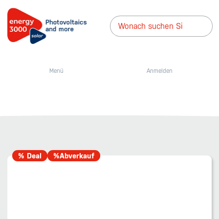
Menü
Anmelden
% Deal
%Abverkauf