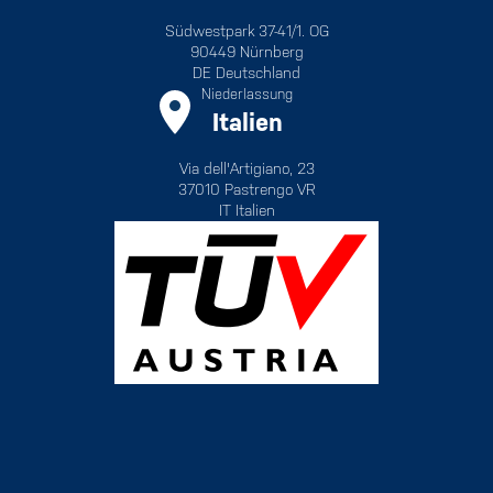
Südwestpark 37-41/1. OG
90449 Nürnberg
DE Deutschland
Niederlassung
Italien
Via dell'Artigiano, 23
37010 Pastrengo VR
IT Italien