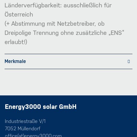
Länderverfügbarkeit: ausschließlich für
Österreich
(+ Abstimmung mit Netzbetreiber, ob
Dreipolige Trennung ohne zusätzliche „ENS“
erlaubt!)
Merkmale
Energy3000 solar GmbH
Industriestraße V/1
7052 Müllendorf
office(at)energy3000.com