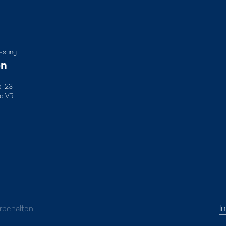
assung
en
o, 23
o VR
I
behalten.