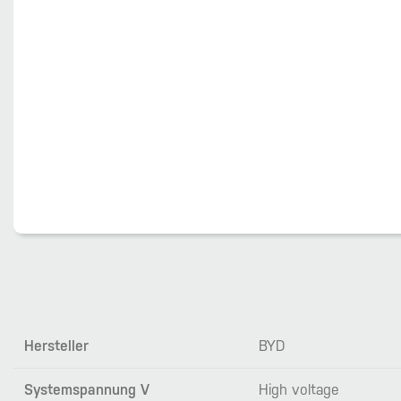
Hersteller
BYD
Systemspannung V
High voltage