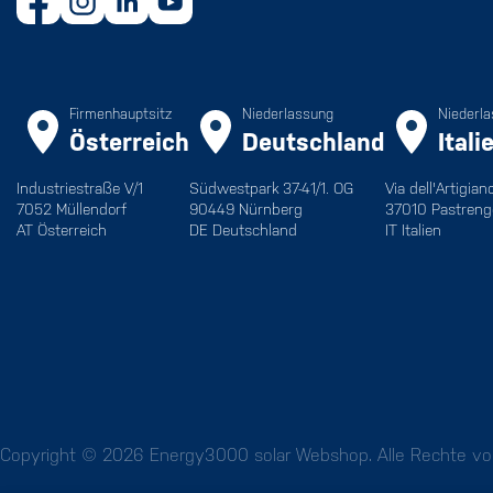
Firmenhauptsitz
Niederlassung
Niederl
Österreich
Deutschland
Itali
Industriestraße V/1
Südwestpark 37-41/1. OG
Via dell'Artigian
7052 Müllendorf
90449 Nürnberg
37010 Pastreng
AT Österreich
DE Deutschland
IT Italien
Copyright © 2026 Energy3000 solar Webshop. Alle Rechte vor