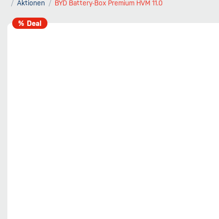
Aktionen
BYD Battery-Box Premium HVM 11.0
% Deal