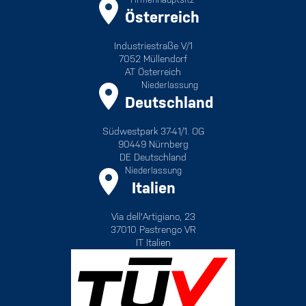
Österreich
Industriestraße V/1
7052 Müllendorf
AT Österreich
Niederlassung
Deutschland
Südwestpark 37-41/1. OG
90449 Nürnberg
DE Deutschland
Niederlassung
Italien
Via dell'Artigiano, 23
37010 Pastrengo VR
IT Italien