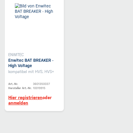
ENWITEC
Enwitec BAT BREAKER -
High Voltage
kompatibel mit HVS, HVS+
Art.-Nr.
3601350037
Hersteller Art.-Nr.
10019915
Hier registrieren
oder
anmelden