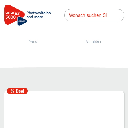
Menü
Anmelden
% Deal