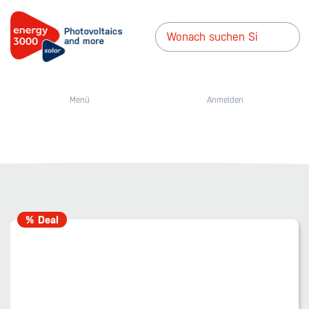
Menü
Anmelden
% Deal