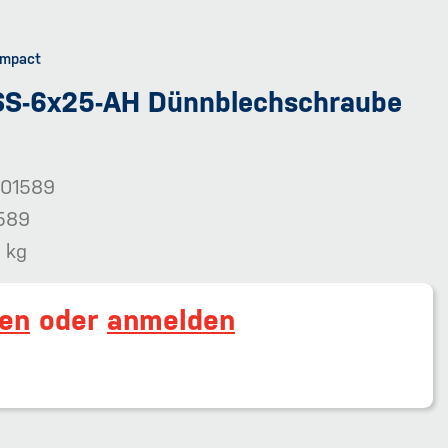
S-6x25-AH Dünnblechschraube
01589
589
 kg
ren
oder
anmelden