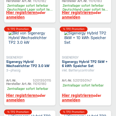
Hersteller Art.-Nr.
11010182
Hersteller Art.-Nr.
11010183
Zentrallager
sofort lieferbar
Zentrallager
sofort lieferbar
Deutschland Lager
sofort lieferbar
Deutschland Lager
sofort lieferbar
Hier registrieren
Hier registrieren
oder
oder
anmelden
anmelden
% TP2 Promotion
% TP2 Promotion
SIGENERGY
SIGENERGY
Sigenergy Hybrid
Sigenergy Hybrid TP2 5kW +
Wechselrichter TP2 3.0 kW
6 kWh Speicher Set
3~phasig
inkl. Batterycontroller
Art.-Nr.
5201350115
Art.-Nr.
5201350147
Hersteller Art.-Nr.
11010180
Zentrallager
sofort lieferbar
Zentrallager
sofort lieferbar
Hier registrieren
Hier registrieren
oder
oder
anmelden
anmelden
% TP2 Promotion
% TP2 Promotion