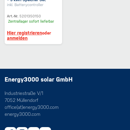
inkl. Batterycontroller
Art.-Nr.
5201350150
Zentrallager
sofort lieferbar
Hier registrieren
oder
anmelden
Energy3000 solar GmbH
Industriestraße V/1
7052 Müllendorf
office(at)energy3000.com
energy3000.com