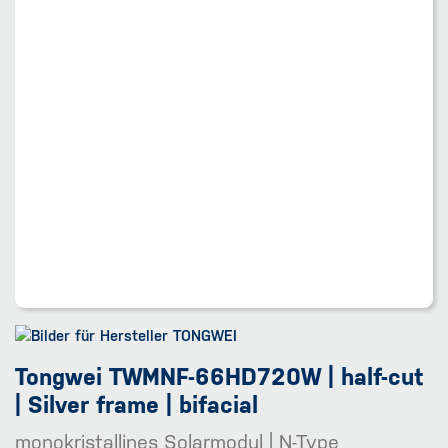
Tongwei TWMNF-66HD720W | half-cut
| Silver frame | bifacial
monokristallines Solarmodul | N-Type