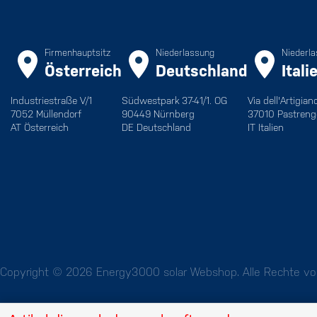
Firmenhauptsitz
Niederlassung
Niederl
Österreich
Deutschland
Itali
Industriestraße V/1
Südwestpark 37-41/1. OG
Via dell'Artigian
7052 Müllendorf
90449 Nürnberg
37010 Pastreng
AT Österreich
DE Deutschland
IT Italien
Copyright © 2026 Energy3000 solar Webshop. Alle Rechte vor