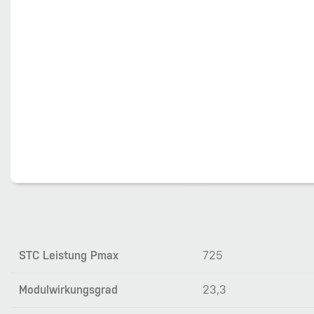
STC Leistung Pmax
725
Modulwirkungsgrad
23,3