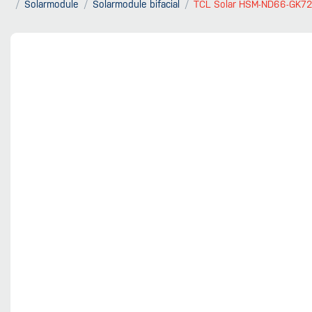
Solarmodule
Solarmodule bifacial
TCL Solar HSM-ND66-GK725 | 