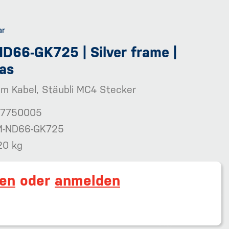
D66-GK725 | Silver frame |
las
m Kabel, Stäubli MC4 Stecker
7750005
-ND66-GK725
20 kg
ren
oder
anmelden