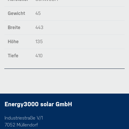
Gewicht
45
Breite
443
Höhe
135
Tiefe
410
Energy3000 solar GmbH
Industriestraße V/1
7052 Müllendorf