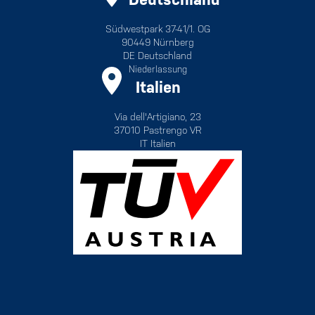
Südwestpark 37-41/1. OG
90449 Nürnberg
DE Deutschland
Niederlassung
Italien
Via dell'Artigiano, 23
37010 Pastrengo VR
IT Italien