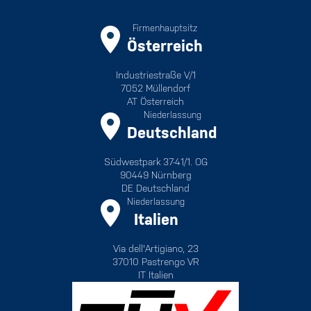
Firmenhauptsitz
Österreich
Industriestraße V/1
7052 Müllendorf
AT Österreich
Niederlassung
Deutschland
Südwestpark 37-41/1. OG
90449 Nürnberg
DE Deutschland
Niederlassung
Italien
Via dell'Artigiano, 23
37010 Pastrengo VR
IT Italien