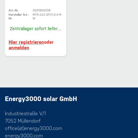
Art.-Nr.
3001800338
Hersteller Art.-
MTR-240-3PC1-D-A-M
Nr.
W
Zentrallager
sofort lieferbar
Hier registrieren
oder
anmelden
Energy3000 solar GmbH
Industriestraße V/1
7052 Müllendorf
office(at)energy3000.com
energy3000.com