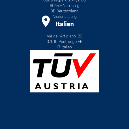
Südwestpark 37-41/1. OG
90449 Nürnberg
DE Deutschland
Niederlassung
Italien
Via dell'Artigiano, 23
37010 Pastrengo VR
IT Italien