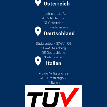
Österreich
Industriestraße V/1
7052 Müllendorf
AT Österreich
Niederlassung
Deutschland
Südwestpark 37-41/1. OG
90449 Nürnberg
DE Deutschland
Niederlassung
Italien
Via dell'Artigiano, 23
37010 Pastrengo VR
IT Italien