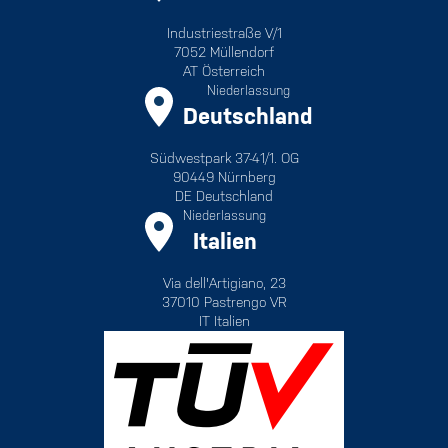
Industriestraße V/1
7052 Müllendorf
AT Österreich
Niederlassung
Deutschland
Südwestpark 37-41/1. OG
90449 Nürnberg
DE Deutschland
Niederlassung
Italien
Via dell'Artigiano, 23
37010 Pastrengo VR
IT Italien