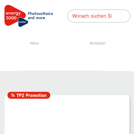
Menü
Anmelden
% TP2 Promotion