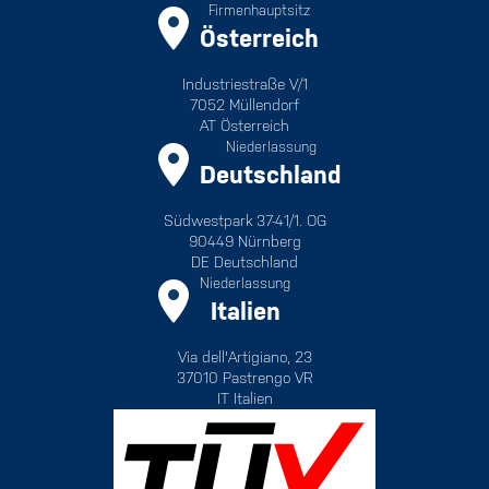
Firmenhauptsitz
Österreich
Industriestraße V/1
7052 Müllendorf
AT Österreich
Niederlassung
Deutschland
Südwestpark 37-41/1. OG
90449 Nürnberg
DE Deutschland
Niederlassung
Italien
Via dell'Artigiano, 23
37010 Pastrengo VR
IT Italien