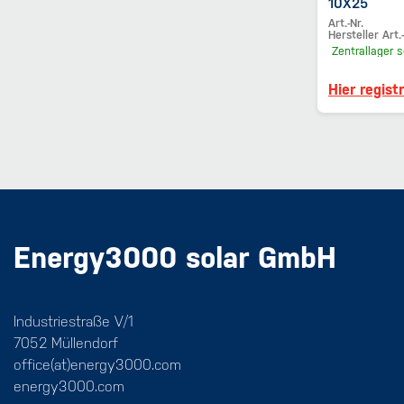
10X25
Art.-Nr.
Hersteller Art.-
Zentrallager
s
Hier regist
Energy3000 solar GmbH
Industriestraße V/1
7052 Müllendorf
office(at)energy3000.com
energy3000.com