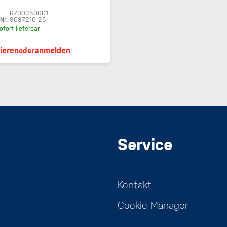
6700350001
Nr.
9097210 25
ofort lieferbar
rieren
anmelden
oder
Service
Kontakt
Cookie Manager