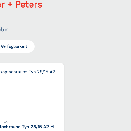
r + Peters
eters
Verfügbarkeit
h
ETERS
schraube Typ 28/15 A2 M