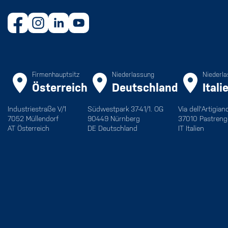
Firmenhauptsitz
Niederlassung
Niederl
Österreich
Deutschland
Itali
Industriestraße V/1
Südwestpark 37-41/1. OG
Via dell'Artigian
7052 Müllendorf
90449 Nürnberg
37010 Pastreng
AT Österreich
DE Deutschland
IT Italien