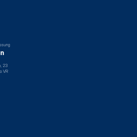
assung
en
o, 23
o VR