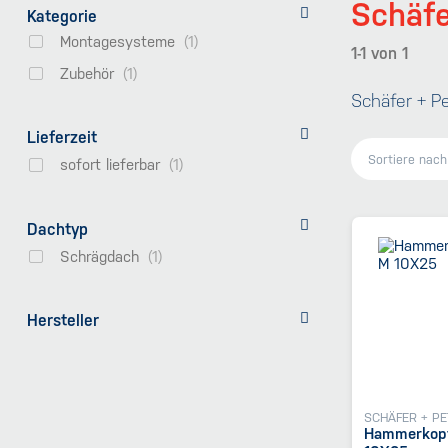
Schäfe
Kategorie
Montagesysteme
1-1
von
1
Zubehör
Schäfer + P
Lieferzeit
Sortiere nac
sofort lieferbar
Dachtyp
Schrägdach
Hersteller
SCHÄFER + P
Hammerkopf