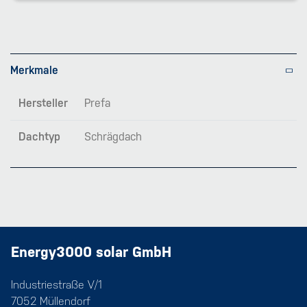
Merkmale
Hersteller
Prefa
Dachtyp
Schrägdach
Energy3000 solar GmbH
Industriestraße V/1
7052 Müllendorf