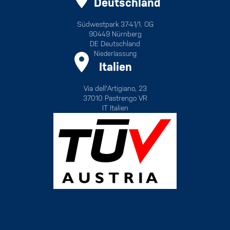
Deutschland
Südwestpark 37-41/1. OG
90449 Nürnberg
DE Deutschland
Niederlassung
Italien
Via dell'Artigiano, 23
37010 Pastrengo VR
IT Italien