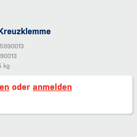
 Kreuzklemme
5990013
90013
5 kg
ren
oder
anmelden