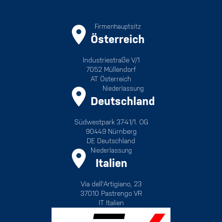
Firmenhauptsitz
Österreich
Industriestraße V/1
7052 Müllendorf
AT Österreich
Niederlassung
Deutschland
Südwestpark 37-41/1. OG
90449 Nürnberg
DE Deutschland
Niederlassung
Italien
Via dell'Artigiano, 23
37010 Pastrengo VR
IT Italien