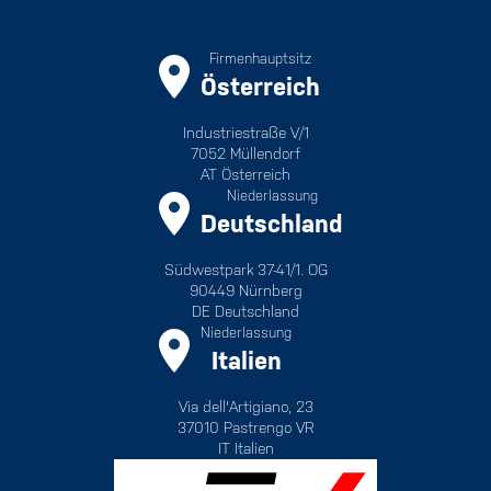
Firmenhauptsitz
Österreich
Industriestraße V/1
7052 Müllendorf
AT Österreich
Niederlassung
Deutschland
Südwestpark 37-41/1. OG
90449 Nürnberg
DE Deutschland
Niederlassung
Italien
Via dell'Artigiano, 23
37010 Pastrengo VR
IT Italien