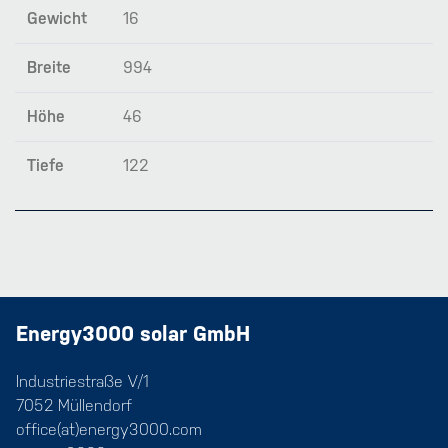
Gewicht
16
Breite
994
Höhe
46
Tiefe
122
Energy3000 solar GmbH
Industriestraße V/1
7052 Müllendorf
office(at)energy3000.com