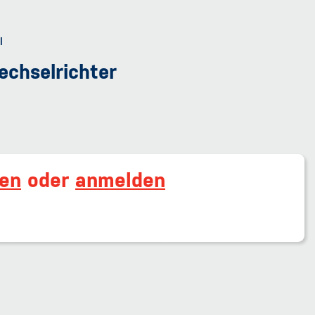
chselrichter
ren
oder
anmelden