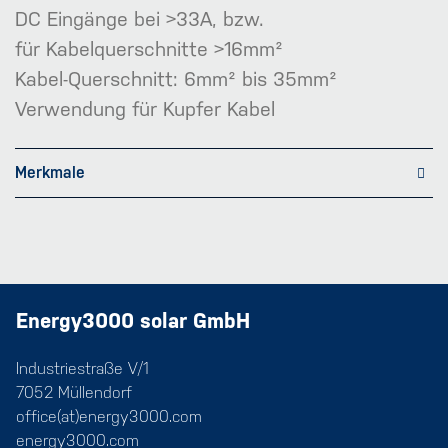
DC Eingänge bei >33A, bzw.
für Kabelquerschnitte >16mm²
Kabel-Querschnitt: 6mm² bis 35mm²
Verwendung für Kupfer Kabel
Merkmale
Energy3000 solar GmbH
Industriestraße V/1
7052 Müllendorf
office(at)energy3000.com
energy3000.com