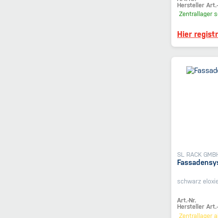
Hersteller Art.-
Zentrallager
s
Hier regist
SL RACK GMB
Fassadensy
schwarz eloxie
Art.-Nr.
Hersteller Art.-
Zentrallager
a