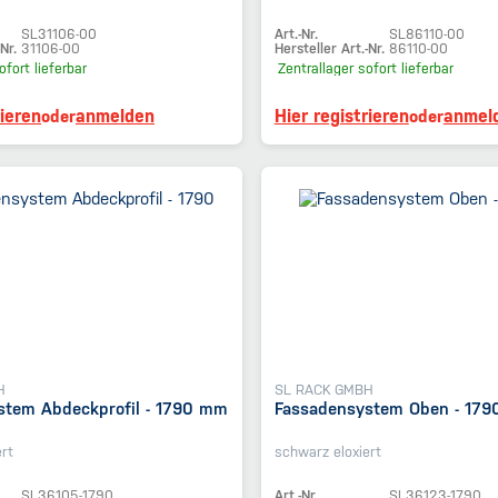
SL31106-00
Art.-Nr.
SL86110-00
Nr.
31106-00
Hersteller Art.-Nr.
86110-00
ofort lieferbar
Zentrallager
sofort lieferbar
rieren
anmelden
Hier registrieren
anmel
oder
oder
H
SL RACK GMBH
stem Abdeckprofil - 1790 mm
Fassadensystem Oben - 17
rt
schwarz eloxiert
SL36105-1790
Art.-Nr.
SL36123-1790