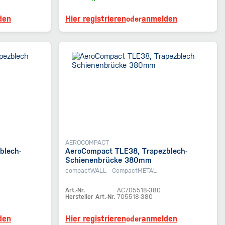
den
Hier registrieren
anmelden
oder
AEROCOMPACT
blech-
AeroCompact TLE38, Trapezblech-
Schienenbrücke 380mm
compactWALL - CompactMETAL
Art.-Nr.
AC705518-380
Hersteller Art.-Nr.
705518-380
den
Hier registrieren
anmelden
oder