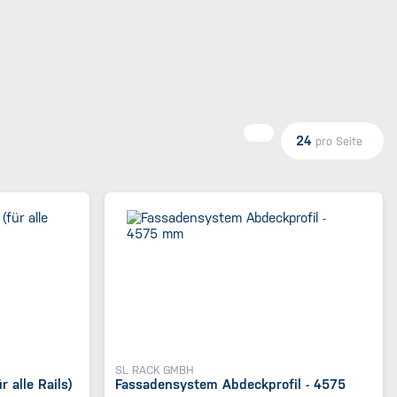
24
pro Seite
SL RACK GMBH
 alle Rails)
Fassadensystem Abdeckprofil - 4575