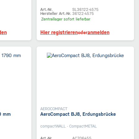
Art.-Nr.
SL36122-4575
Hersteller Art.-Nr.
36122-4575
Zentrallager
sofort lieferbar
den
Hier registrieren
anmelden
oder
AEROCOMPACT
90 mm
AeroCompact BJ8, Erdungsbrücke
compactWALL - CompactMETAL
Art.-Nr.
AC706455