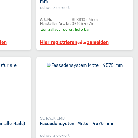
mm
schwarz eloxiert
Art.-Nr.
SL36105-4575
Hersteller Art.-Nr.
36105-4575
Zentrallager
sofort lieferbar
den
Hier registrieren
anmelden
oder
SL RACK GMBH
 alle Rails)
Fassadensystem Mitte - 4575 mm
schwarz eloxiert