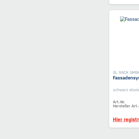
SL RACK GMB
Fassadensy
schwarz eloxie
Art.-Nr.
Hersteller Art.-
Hier regist