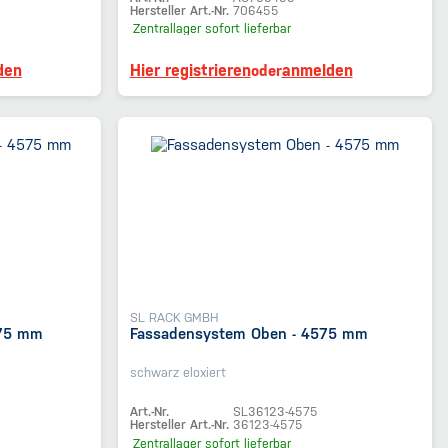
Hersteller Art.-Nr.
706455
Zentrallager
sofort lieferbar
den
Hier registrieren
anmelden
oder
SL RACK GMBH
575 mm
Fassadensystem Oben - 4575 mm
schwarz eloxiert
Art.-Nr.
SL36123-4575
Hersteller Art.-Nr.
36123-4575
Zentrallager
sofort lieferbar