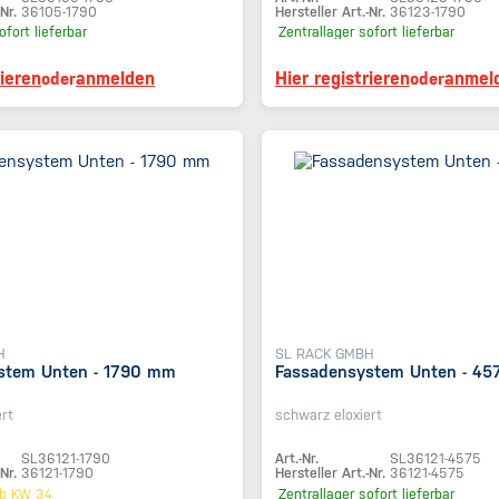
Nr.
36105-1790
Hersteller Art.-Nr.
36123-1790
ofort lieferbar
Zentrallager
sofort lieferbar
rieren
anmelden
Hier registrieren
anmel
oder
oder
H
SL RACK GMBH
stem Unten - 1790 mm
Fassadensystem Unten - 4
rt
schwarz eloxiert
SL36121-1790
Art.-Nr.
SL36121-4575
Nr.
36121-1790
Hersteller Art.-Nr.
36121-4575
b KW 34
Zentrallager
sofort lieferbar