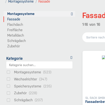
Montagesysteme
Fassade
Fassa
Montagesysteme
Fassade
1-16
von
16
Flachdach
Freifläche
Metalldach
Sortiere nac
Schrägdach
Zubehör
Kategorie
Montagesysteme
Wechselrichter
Speichersysteme
Zubehör
SL RACK GMB
Schrägdach
Fassadenbef