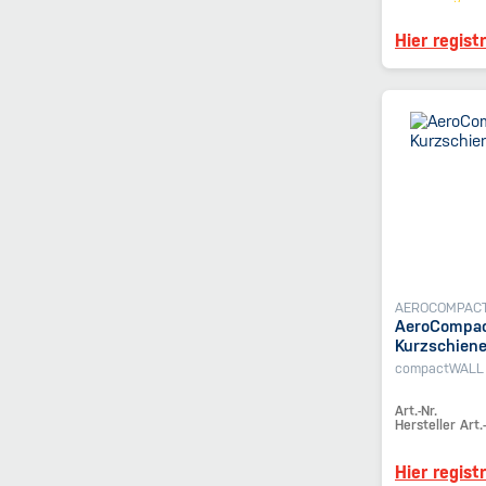
Hier regist
AEROCOMPAC
AeroCompac
Kurzschiene
compactWALL 
Art.-Nr.
Hersteller Art.-
Hier regist