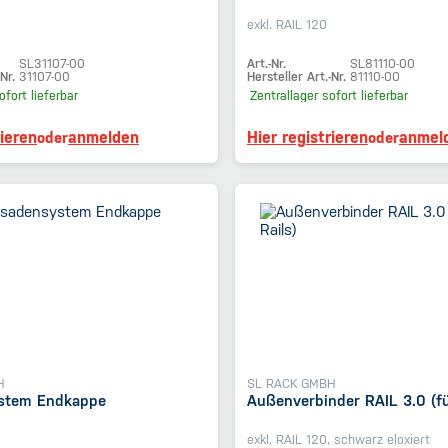
exkl. RAIL 120
SL31107-00
Art.-Nr.
SL81110-00
Nr.
31107-00
Hersteller Art.-Nr.
81110-00
ofort lieferbar
Zentrallager
sofort lieferbar
rieren
anmelden
Hier registrieren
anmel
oder
oder
H
SL RACK GMBH
stem Endkappe
Außenverbinder RAIL 3.0 (für
exkl. RAIL 120, schwarz eloxiert