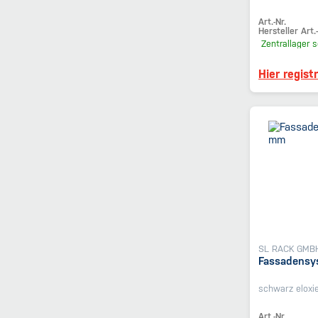
Art.-Nr.
Hersteller Art.-
Zentrallager
s
Hier regist
SL RACK GMB
Fassadensy
schwarz eloxie
Art.-Nr.