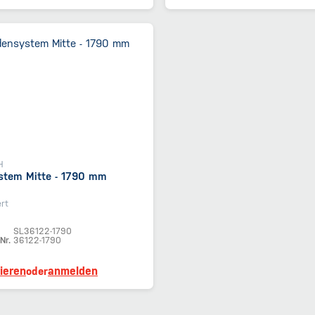
H
stem Mitte - 1790 mm
rt
SL36122-1790
Nr.
36122-1790
rieren
anmelden
oder