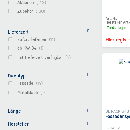
Aktionen
Zubehör
Art.-Nr.
Flachdach
Hersteller Art.-
Zentrallager
s
Heimspeicher
Lieferzeit
Hybrid
sofort lieferbar
Hier regist
Zubehör
ab KW 34
% Abverkauf
mit Lieferzeit verfügbar
Garantieverlängerung
High voltage
Dachtyp
Netzgekoppelt
Fassade
E-Mobilität
Metalldach
Solarmodule
Huawei Deal
Länge
SL RACK GMB
Gewerbespeicher
Fassadensy
Hersteller
Gewerbespeicher Zubehör
schwarz