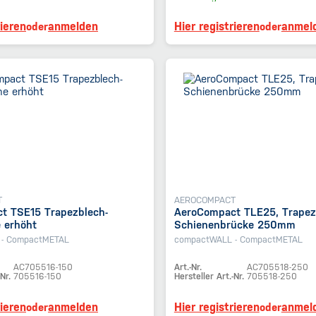
rieren
anmelden
Hier registrieren
anmel
oder
oder
T
AEROCOMPACT
t TSE15 Trapezblech-
AeroCompact TLE25, Trapez
 erhöht
Schienenbrücke 250mm
- CompactMETAL
compactWALL - CompactMETAL
AC705516-150
Art.-Nr.
AC705518-250
Nr.
705516-150
Hersteller Art.-Nr.
705518-250
rieren
anmelden
Hier registrieren
anmel
oder
oder