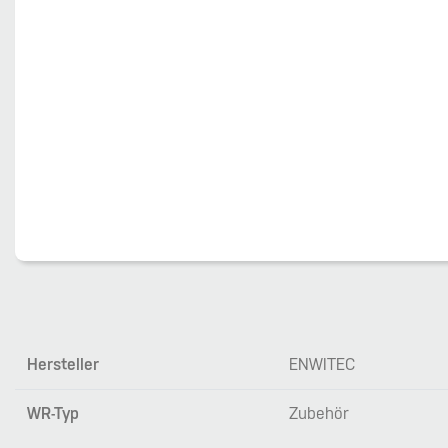
Hersteller
ENWITEC
WR-Typ
Zubehör