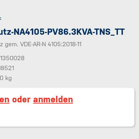
utz-NA4105-PV86.3KVA-TNS_TT
z gem. VDE-AR-N 4105:2018-11
1350028
18521
30 kg
ren
oder
anmelden