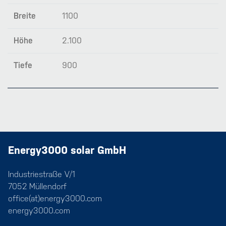
Breite
1100
Höhe
2.100
Tiefe
900
Energy3000 solar GmbH
Industriestraße V/1
7052 Müllendorf
office(at)energy3000.com
energy3000.com