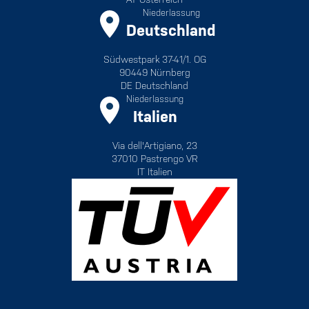
Niederlassung
Deutschland
Südwestpark 37-41/1. OG
90449 Nürnberg
DE Deutschland
Niederlassung
Italien
Via dell'Artigiano, 23
37010 Pastrengo VR
IT Italien