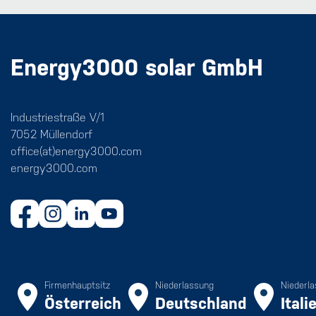
Energy3000 solar GmbH
Industriestraße V/1
7052 Müllendorf
office(at)energy3000.com
energy3000.com
Firmenhauptsitz
Niederlassung
Niederl
Österreich
Deutschland
Itali