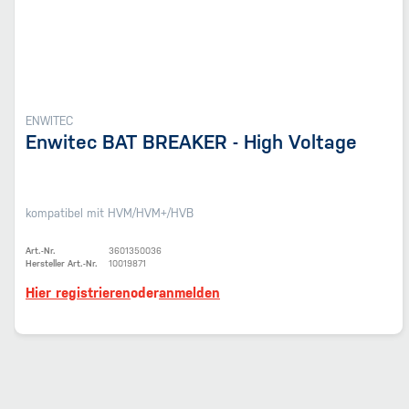
ENWITEC
Enwitec BAT BREAKER - High Voltage
kompatibel mit HVM/HVM+/HVB
Art.-Nr.
3601350036
Hersteller Art.-Nr.
10019871
Hier registrieren
oder
anmelden