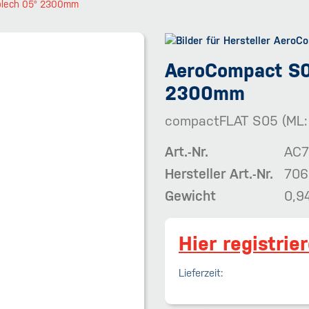
blech 05° 2300mm
AeroCompact S0
2300mm
compactFLAT S05 (ML:
Art.-Nr.
AC7
Hersteller Art.-Nr.
706
Gewicht
0,9
Hier registrie
Lieferzeit: