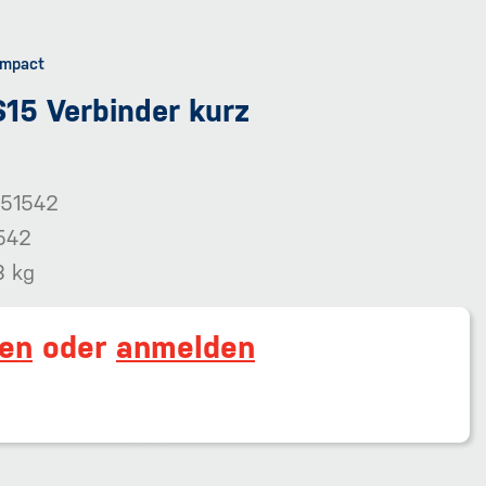
15 Verbinder kurz
51542
542
3 kg
ren
oder
anmelden