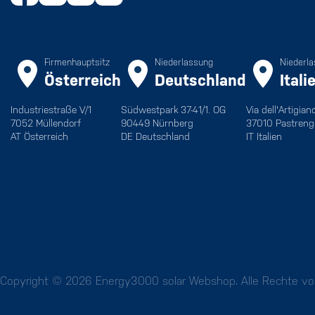
Firmenhauptsitz
Niederlassung
Niederl
Österreich
Deutschland
Itali
Industriestraße V/1
Südwestpark 37-41/1. OG
Via dell'Artigian
7052 Müllendorf
90449 Nürnberg
37010 Pastreng
AT Österreich
DE Deutschland
IT Italien
Copyright © 2026 Energy3000 solar Webshop. Alle Rechte vor