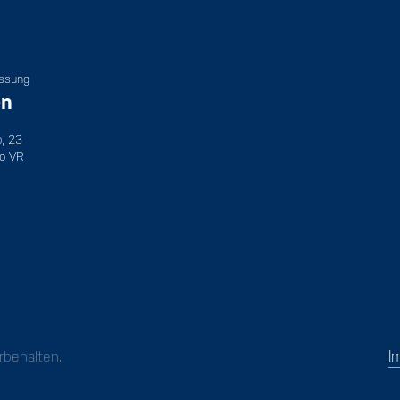
assung
en
o, 23
o VR
I
behalten.