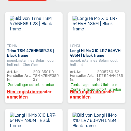
TRINA
LONGI
Trina TSM-475NEG9R.28 |
Longi Hi-Mo X10 LR7-54HVH-
Black frame
485M | Black frame
monokristallines Solarmodul |
monokristallines Solarmodul,
half-cut | Glas-Glas
half cut
Art.-Nr.
2001850110
Art.-Nr.
2005750152
Hersteller Art.-
TSM-475NEG9R.
Hersteller Art.-
LR7-54HVH-485
Nr.
28
Nr.
M
Zentrallager
sofort lieferbar
Zentrallager
sofort lieferbar
Containerlager
sofort lieferbar
Hier registrieren
Hier registrieren
oder
oder
anmelden
anmelden