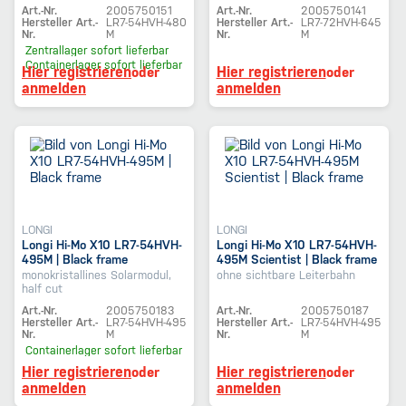
Art.-Nr.
2005750151
Art.-Nr.
2005750141
Hersteller Art.-
LR7-54HVH-480
Hersteller Art.-
LR7-72HVH-645
Nr.
M
Nr.
M
Zentrallager
sofort lieferbar
Containerlager
sofort lieferbar
Hier registrieren
Hier registrieren
oder
oder
anmelden
anmelden
LONGI
LONGI
Longi Hi-Mo X10 LR7-54HVH-
Longi Hi-Mo X10 LR7-54HVH-
495M | Black frame
495M Scientist | Black frame
monokristallines Solarmodul,
ohne sichtbare Leiterbahn
half cut
Art.-Nr.
2005750183
Art.-Nr.
2005750187
Hersteller Art.-
LR7-54HVH-495
Hersteller Art.-
LR7-54HVH-495
Nr.
M
Nr.
M
Containerlager
sofort lieferbar
Hier registrieren
Hier registrieren
oder
oder
anmelden
anmelden