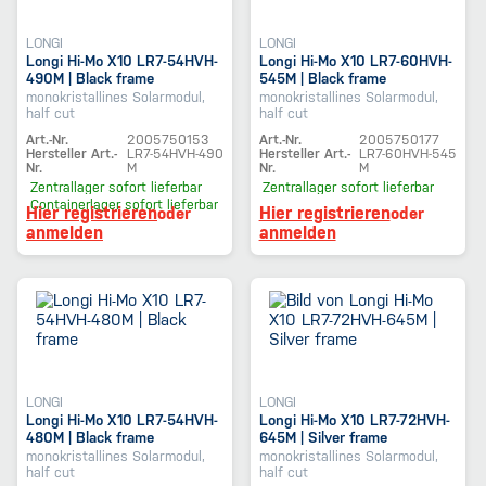
LONGI
LONGI
Longi Hi-Mo X10 LR7-54HVH-
Longi Hi-Mo X10 LR7-60HVH-
490M | Black frame
545M | Black frame
monokristallines Solarmodul,
monokristallines Solarmodul,
half cut
half cut
Art.-Nr.
2005750153
Art.-Nr.
2005750177
Hersteller Art.-
LR7-54HVH-490
Hersteller Art.-
LR7-60HVH-545
Nr.
M
Nr.
M
Zentrallager
sofort lieferbar
Zentrallager
sofort lieferbar
Containerlager
sofort lieferbar
Hier registrieren
Hier registrieren
oder
oder
anmelden
anmelden
LONGI
LONGI
Longi Hi-Mo X10 LR7-54HVH-
Longi Hi-Mo X10 LR7-72HVH-
480M | Black frame
645M | Silver frame
monokristallines Solarmodul,
monokristallines Solarmodul,
half cut
half cut