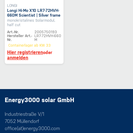
LONGI
Longi Hi-Mo X10 LR7-72HVH-
660M Scientist | Silver frame
monokristalines Solarmodul,
half cut
Art.-Nr.
2005750193
Hersteller Art.-
LR7-72HVH-660
Nr.
M
Containerlager
ab KW 33
Hier registrieren
oder
anmelden
Energy3000 solar GmbH
Industriestraße V/1
7052 Müllendorf
office(at)energy3000.com