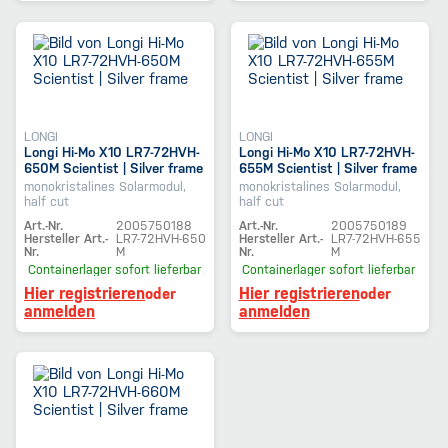
LONGI
LONGI
Longi Hi-Mo X10 LR7-72HVH-
Longi Hi-Mo X10 LR7-72HVH-
650M Scientist | Silver frame
655M Scientist | Silver frame
monokristalines Solarmodul,
monokristalines Solarmodul,
half cut
half cut
Art.-Nr.
2005750188
Art.-Nr.
2005750189
Hersteller Art.-
LR7-72HVH-650
Hersteller Art.-
LR7-72HVH-655
Nr.
M
Nr.
M
Containerlager
sofort lieferbar
Containerlager
sofort lieferbar
Hier registrieren
Hier registrieren
oder
oder
anmelden
anmelden