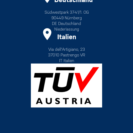
Südwestpark 37-41/1. OG
90449 Nürnberg
DE Deutschland
Niederlassung
Italien
Via dell'Artigiano, 23
37010 Pastrengo VR
IT Italien