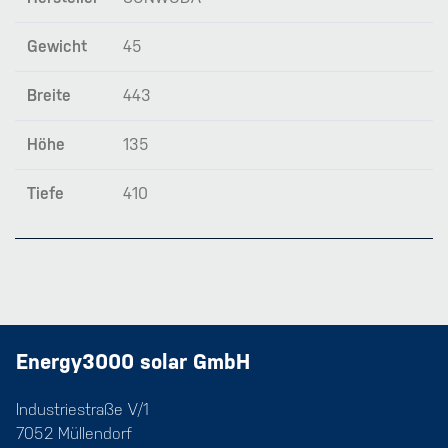
Gewicht
45
Breite
443
Höhe
135
Tiefe
410
Energy3000 solar GmbH
Industriestraße V/1
7052 Müllendorf