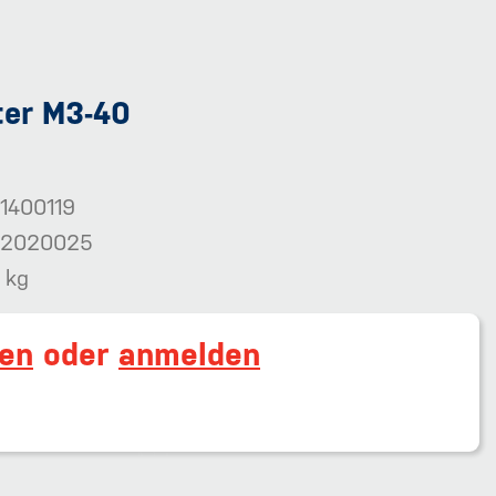
ter M3-40
1400119
2020025
 kg
ren
oder
anmelden