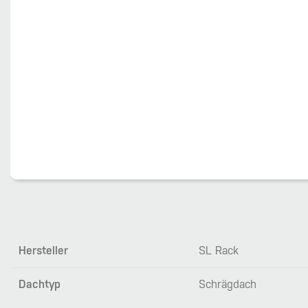
Hersteller
SL Rack
Dachtyp
Schrägdach