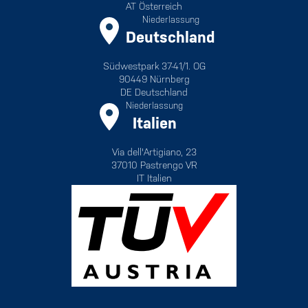
AT Österreich
Niederlassung
Deutschland
Südwestpark 37-41/1. OG
90449 Nürnberg
DE Deutschland
Niederlassung
Italien
Via dell'Artigiano, 23
37010 Pastrengo VR
IT Italien