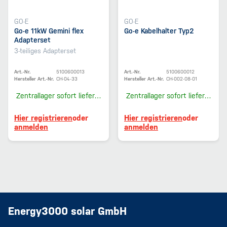
GO-E
GO-E
Go-e 11kW Gemini flex
Go-e Kabelhalter Typ2
Adapterset
3-teiliges Adapterset
Art.-Nr.
5100600013
Art.-Nr.
5100600012
Hersteller Art.-Nr.
CH-04-33
Hersteller Art.-Nr.
CH-002-08-01
Zentrallager
sofort lieferbar
Zentrallager
sofort lieferbar
Hier registrieren
oder
Hier registrieren
oder
anmelden
anmelden
Energy3000 solar GmbH